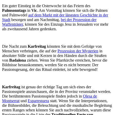
Ein guter Einstieg in die Osterwoche ist das Feiern des
Palmsonntags
in
Vic
. Am Vormittag können Sie sich die Palmen
und Palmwedel
auf dem Markt mit der längsten Geschichte in der
Stadt
besorgen und am Nachmittag,
bei der Prozession der
Waffenträger
, können Sie des Einzugs Jesu in Jerusalem vor mehr
als zweitausend Jahren gedenken.
Die Nacht zum
Karfreitag
könnten Sie mit dem Gefolge von
Menschen verbringen, die auf der
Prozession der Mysterien
in
absoluter Stille und mit Kerzen in den Händen durch die Straßen
von
Badalona
ziehen. Wenn Sie Pfarrkirche erreichen, bevor die
Bildnisse herauskommen, werden Sie es nicht bereuen: Der
Passionsgesang, der das Ritual einleitet, ist sehr bewegend!
Karfreitag
ist genau der richtige Tag um sich eines der
Passionsspiele anzuschauen, die in der Provinz veranstaltet werden.
Die berühmtesten Passionsspiele finden jedoch in
Olesa de
Montserrat
und
Esparreguera
statt. Wenn Sie die Interpretationen,
die Bühnenbilder, die Beleuchtung und die musikalische Begleitung
ersten Ranges sehen können Sie auch nachvollziehen, warum diese
Passionsspiele in die Liste der
Traditionellen Feste von