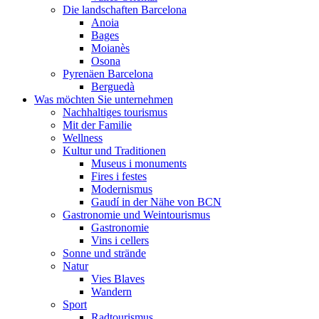
Die landschaften Barcelona
Anoia
Bages
Moianès
Osona
Pyrenäen Barcelona
Berguedà
Was möchten Sie unternehmen
Nachhaltiges tourismus
Mit der Familie
Wellness
Kultur und Traditionen
Museus i monuments
Fires i festes
Modernismus
Gaudí in der Nähe von BCN
Gastronomie und Weintourismus
Gastronomie
Vins i cellers
Sonne und strände
Natur
Vies Blaves
Wandern
Sport
Radtourismus