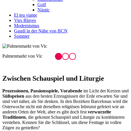
Golf
Nàutic
El teu viatge
Vies Blaves
Modernismus
Gaudí in der Nähe von BCN
Sommer
Palmenmarkt von Vic
S
Zwischen S
chauspiel und Liturgie
Prozessionen, Passionsspiele, Vorabende
im Licht der Kerzen und
Süßspeisen
aus den besten Erzeugnissen der Erde erwarten Sie und
sind viel näher, als Sie denken. In den Bezirken Barcelonas wird die
Osterwoche nicht mit derselben religiösen Inbrunst gefeiert wie an
anderen Orten der Welt, aber es gibt doch fest
verwurzelte
Traditionen
, die gekonnt Schauspiel und Liturgie zu kombinieren
verstehen. Kennen Sie die Schlüssel, um diese Festtage in vollen
Zügen zu genießen?