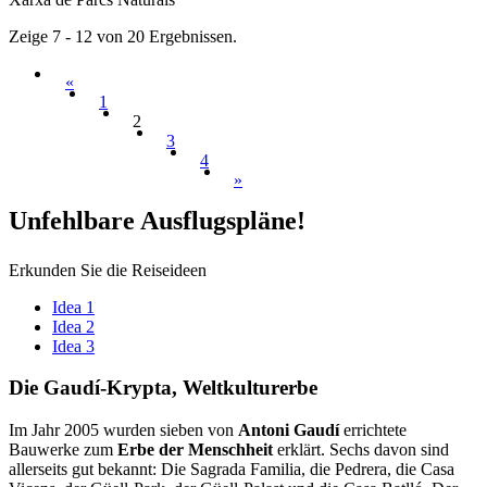
Zeige 7 - 12 von 20 Ergebnissen.
«
1
2
3
4
»
Unfehlba
re Ausflugspläne!
Erkunden Sie die Reiseideen
Idea 1
Idea 2
Idea 3
Die Gaud
í-Krypta, Weltkulturerbe
Im Jahr 2005 wurden sieben von
Antoni Gaudí
errichtete
Bauwerke zum
Erbe der Menschheit
erklärt. Sechs davon sind
allerseits gut bekannt: Die Sagrada Familia, die Pedrera, die Casa