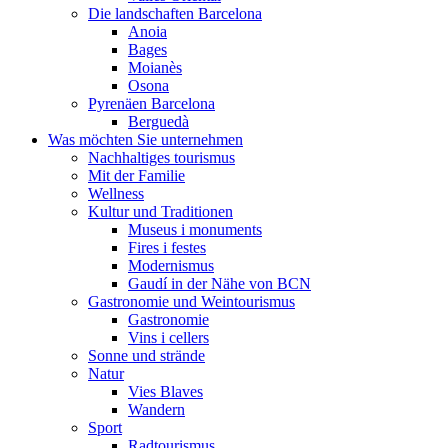
Die landschaften Barcelona
Anoia
Bages
Moianès
Osona
Pyrenäen Barcelona
Berguedà
Was möchten Sie unternehmen
Nachhaltiges tourismus
Mit der Familie
Wellness
Kultur und Traditionen
Museus i monuments
Fires i festes
Modernismus
Gaudí in der Nähe von BCN
Gastronomie und Weintourismus
Gastronomie
Vins i cellers
Sonne und strände
Natur
Vies Blaves
Wandern
Sport
Radtourismus