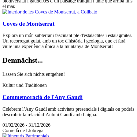
biodiversitat i gaudeixes d’un paisatge tranquil i únic que arriba fins
el mar.
Coves de Montserrat
Explora un món subterrani fascinant ple d'estalactites i estalagmites.
Un recorregut guiat, amb un toc d'història i geologia, que et farà
viure una experiència única a la muntanya de Montserrat!
Demnächs
t...
Lassen Sie sich nichts entgehen!
Kultur und Traditionen
Commemoració de l'Any Gaudí
Celebrem l’Any Gaudí amb activitats presencials i digitals on podràs
descrobrir la relació d’Antoni Gaudí amb l’aigua.
01/02/2026 - 31/12/2026
Cornellà de Llobregat