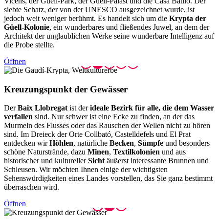
Vicens, der Güell-Park, der Güell-Palast und die Casa Batlló. Der
siebte Schatz, der von der UNESCO ausgezeichnet wurde, ist
jedoch weit weniger berühmt. Es handelt sich um die
Krypta der
Güell-Kolonie
, ein wunderbares und fließendes Juwel, an dem der
Architekt der unglaublichen Werke seine wunderbare Intelligenz auf
die Probe stellte.
Öffnen
Kreuzung
spunkt der Gewässer
Der
Baix Llobregat
ist der
ideale Bezirk für alle, die dem Wasser
verfallen
sind. Nur schwer ist eine Ecke zu finden, an der das
Murmeln des Flusses oder das Rauschen der Wellen nicht zu hören
sind. Im Dreieck der Orte Collbató, Castelldefels und El Prat
entdecken wir
Höhlen
, natürliche
Becken
,
Sümpfe
und besonders
schöne Naturstrände, dazu
Minen
,
Textilkolonien
und aus
historischer und kultureller
Sicht
äußerst interessante Brunnen und
Schleusen. Wir möchten Ihnen einige der wichtigsten
Sehenswürdigkeiten eines Landes vorstellen, das Sie ganz bestimmt
überraschen wird.
Öffnen