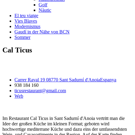
Golf
Nàutic
El teu viatge
Vies Blaves
Modernismus
Gaudí in der Nähe von BCN
Sommer
Cal Ticus
Carrer Raval 19 08770 Sant Sadurní d'AnoiaEspanya
938 184 160
ticusrestaurant@gmail.com
Web
Im Restaurant Cal Ticus in Sant Sadurní d'Anoia vertritt man die
Idee der großen Küche im kleinen Format; geboten wird
hochwertige mediterrane Küche und dazu eins der umfassendsten
Wein- und Cavasortimente in der Region. Auf der Karte finden