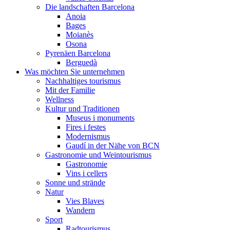
Die landschaften Barcelona
Anoia
Bages
Moianès
Osona
Pyrenäen Barcelona
Berguedà
Was möchten Sie unternehmen
Nachhaltiges tourismus
Mit der Familie
Wellness
Kultur und Traditionen
Museus i monuments
Fires i festes
Modernismus
Gaudí in der Nähe von BCN
Gastronomie und Weintourismus
Gastronomie
Vins i cellers
Sonne und strände
Natur
Vies Blaves
Wandern
Sport
Radtourismus