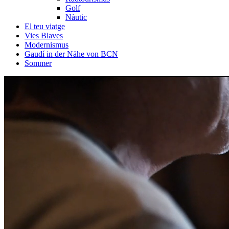
Golf
Nàutic
El teu viatge
Vies Blaves
Modernismus
Gaudí in der Nähe von BCN
Sommer