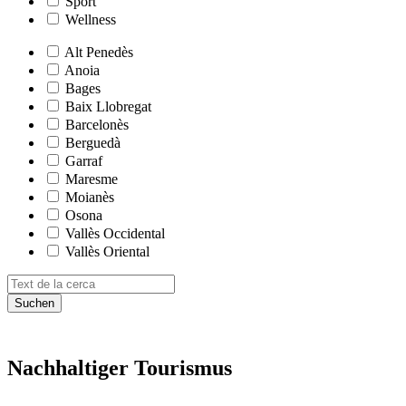
Sport
Wellness
Alt Penedès
Anoia
Bages
Baix Llobregat
Barcelonès
Berguedà
Garraf
Maresme
Moianès
Osona
Vallès Occidental
Vallès Oriental
Suchen
Nachhalt
iger Tourismus