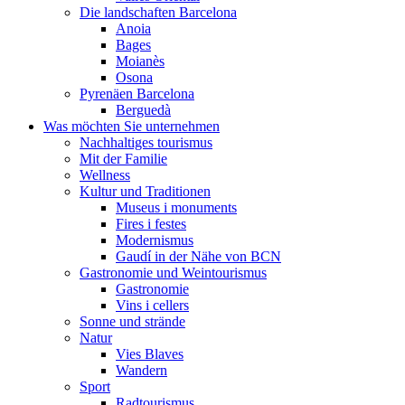
Die landschaften Barcelona
Anoia
Bages
Moianès
Osona
Pyrenäen Barcelona
Berguedà
Was möchten Sie unternehmen
Nachhaltiges tourismus
Mit der Familie
Wellness
Kultur und Traditionen
Museus i monuments
Fires i festes
Modernismus
Gaudí in der Nähe von BCN
Gastronomie und Weintourismus
Gastronomie
Vins i cellers
Sonne und strände
Natur
Vies Blaves
Wandern
Sport
Radtourismus