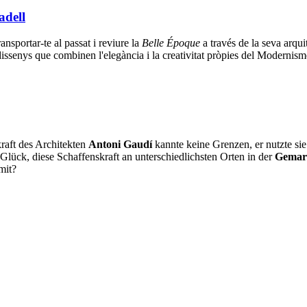
adell
ansportar-te al passat i reviure la
Belle Époque
a través de la seva arquit
issenys que combinen l'elegància i la creativitat pròpies del Modernisme 
raft des Architekten
Antoni Gaudí
kannte keine Grenzen, er nutzte sie 
Glück, diese Schaffenskraft an unterschiedlichsten Orten in der
Gemar
mit?