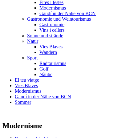
Fires i festes
Modernismus
Gaudí in der Nähe von BCN
Gastronomie und Weintourismus
Gastronomie
Vins i cellers
Sonne und strände
Natur
Vies Blaves
Wandern
Sport
Radtourismus
Golf
Nàutic
El teu viatge
Vies Blaves
Modernismus
Gaudí in der Nähe von BCN
Sommer
Modernisme