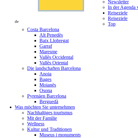
Newsletter
In der Agenda v
Reiseziele
Reiseziele
de
Top
Costa Barcelona
Alt Penedès
Baix Llobregat
Garraf
Maresme
Vallès Occidental
Vallès Oriental
Die landschaften Barcelona
Anoia
Bages
Moianès
Osona
Pyrenäen Barcelona
Berguedà
Was möchten Sie unternehmen
Nachhaltiges tourismus
Mit der Familie
Wellness
Kultur und Traditionen
Museus i monuments