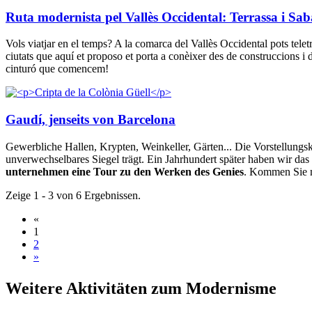
Ruta modernista pel Vallès Occidental: Terrassa i Sab
Vols viatjar en el temps? A la comarca del Vallès Occidental pots teletr
ciutats que aquí et proposo et porta a conèixer des de construccions i d
cinturó que comencem!
Gaudí, jenseits von Barcelona
Gewerbliche Hallen, Krypten, Weinkeller, Gärten... Die Vorstellungsk
unverwechselbares Siegel trägt. Ein Jahrhundert später haben wir das 
unternehmen eine Tour zu den Werken des Genies
. Kommen Sie 
Zeige 1 - 3 von 6 Ergebnissen.
«
1
2
»
Weitere
Aktivitäten zum Modernisme