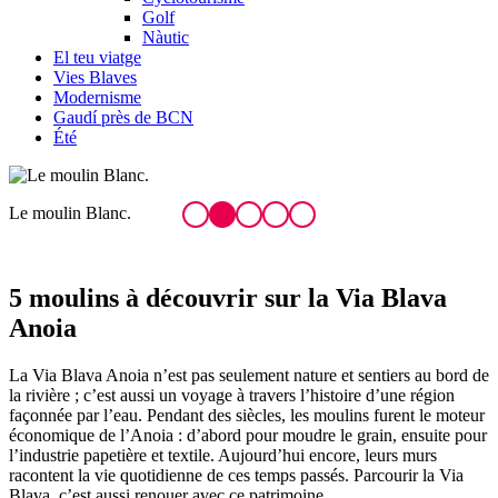
Golf
Nàutic
El teu viatge
Vies Blaves
Modernisme
Gaudí près de BCN
Été
Le moulin des Moletons.
L
5 moulins à dé
couvrir sur la Via Blava
Anoia
La Via Blava Anoia n’est pas seulement nature et sentiers au bord de
la rivière ; c’est aussi un voyage à travers l’histoire d’une région
façonnée par l’eau. Pendant des siècles, les moulins furent le moteur
économique de l’Anoia : d’abord pour moudre le grain, ensuite pour
l’industrie papetière et textile. Aujourd’hui encore, leurs murs
racontent la vie quotidienne de ces temps passés. Parcourir la Via
Blava, c’est aussi renouer avec ce patrimoine.