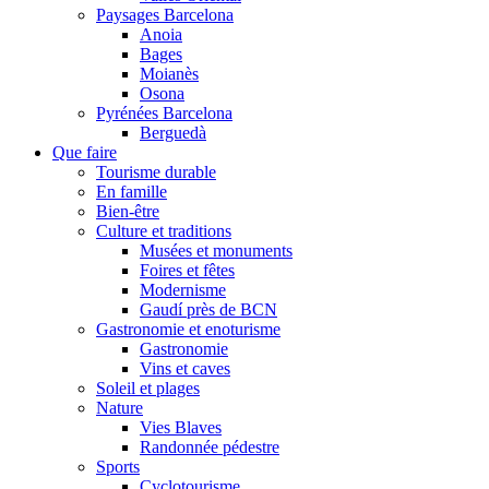
Paysages Barcelona
Anoia
Bages
Moianès
Osona
Pyrénées Barcelona
Berguedà
Que faire
Tourisme durable
En famille
Bien-être
Culture et traditions
Musées et monuments
Foires et fêtes
Modernisme
Gaudí près de BCN
Gastronomie et enoturisme
Gastronomie
Vins et caves
Soleil et plages
Nature
Vies Blaves
Randonnée pédestre
Sports
Cyclotourisme