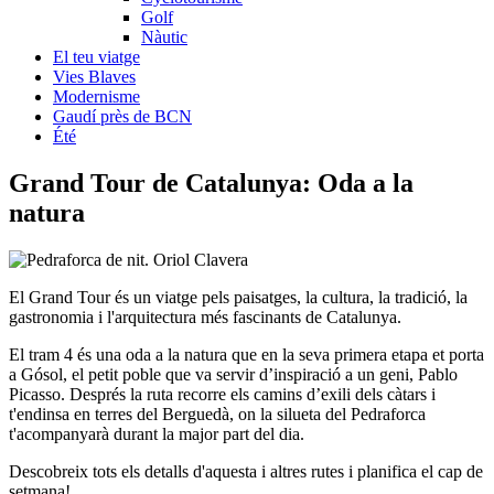
Golf
Nàutic
El teu viatge
Vies Blaves
Modernisme
Gaudí près de BCN
Été
Grand Tour de
Catalunya: Oda a la
natura
El Grand Tour és un viatge pels paisatges, la cultura, la tradició, la
gastronomia i l'arquitectura més fascinants de Catalunya.
El tram 4 és una oda a la natura que en la seva primera etapa et porta
a Gósol, el petit poble que va servir d’inspiració a un geni, Pablo
Picasso. Després la ruta recorre els camins d’exili dels càtars i
t'endinsa en terres del Berguedà, on la silueta del Pedraforca
t'acompanyarà durant la major part del dia.
Descobreix tots els detalls d'aquesta i altres rutes i planifica el cap de
setmana!