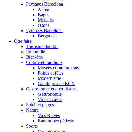
Paysages Barcelona
Anoia
Bages
Moianès
Osona
Pyrénées Barcelona
Berguedà
Que faire
Tourisme durable
En famille
Bien-être
Culture et traditions
Musées et monuments
Foires et fêtes
Modernisme
Gaudí près de BCN
Gastronomie et enoturisme
Gastronomie
Vins et caves
Soleil et plages
Nature
Vies Blaves
Randonnée pédestre
Sports
Cyclotourisme