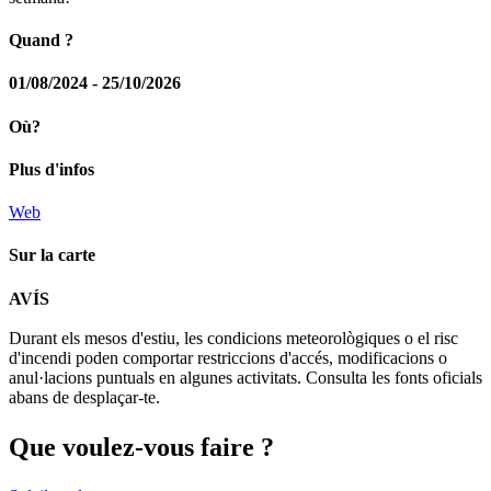
Quand ?
01/08/2024 - 25/10/2026
Où?
Plus d'infos
Web
Sur la carte
Leaflet
| © Diputació de Barcelona
AVÍS
+
Durant els mesos d'estiu, les condicions meteorològiques o el risc
−
d'incendi poden comportar restriccions d'accés, modificacions o
anul·lacions puntuals en algunes activitats. Consulta les fonts oficials
abans de desplaçar-te.
Que voul
ez-vous faire ?