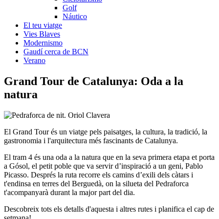
Golf
Náutico
El teu viatge
Vies Blaves
Modernismo
Gaudí cerca de BCN
Verano
Grand Tour de
Catalunya: Oda a la
natura
El Grand Tour és un viatge pels paisatges, la cultura, la tradició, la
gastronomia i l'arquitectura més fascinants de Catalunya.
El tram 4 és una oda a la natura que en la seva primera etapa et porta
a Gósol, el petit poble que va servir d’inspiració a un geni, Pablo
Picasso. Després la ruta recorre els camins d’exili dels càtars i
t'endinsa en terres del Berguedà, on la silueta del Pedraforca
t'acompanyarà durant la major part del dia.
Descobreix tots els detalls d'aquesta i altres rutes i planifica el cap de
setmana!