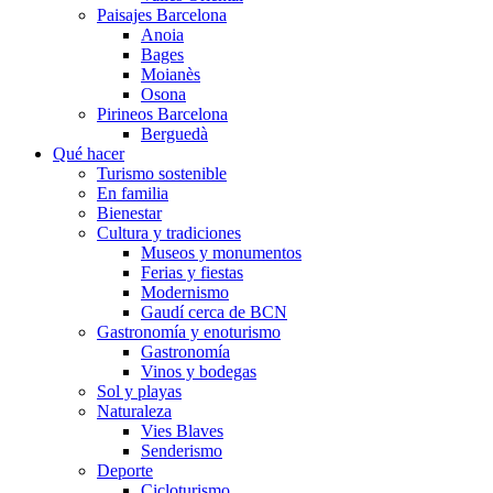
Paisajes Barcelona
Anoia
Bages
Moianès
Osona
Pirineos Barcelona
Berguedà
Qué hacer
Turismo sostenible
En familia
Bienestar
Cultura y tradiciones
Museos y monumentos
Ferias y fiestas
Modernismo
Gaudí cerca de BCN
Gastronomía y enoturismo
Gastronomía
Vinos y bodegas
Sol y playas
Naturaleza
Vies Blaves
Senderismo
Deporte
Cicloturismo