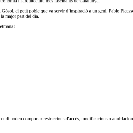
astronomia i l'arquitectura més fascinants de Catalunya.
 Gósol, el petit poble que va servir d’inspiració a un geni, Pablo Picasso
la major part del dia.
 setmana!
cendi poden comportar restriccions d'accés, modificacions o anul·lacions