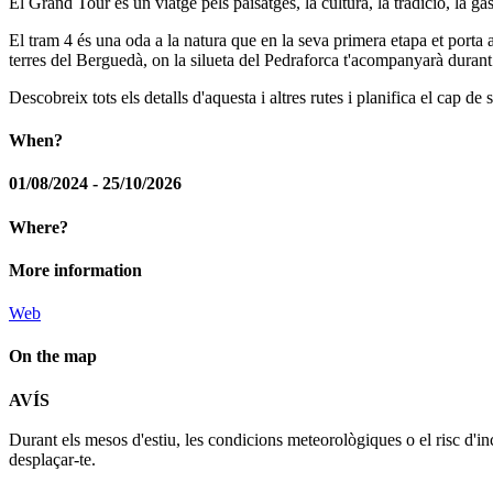
El Grand Tour és un viatge pels paisatges, la cultura, la tradició, la g
El tram 4 és una oda a la natura que en la seva primera etapa et porta a
terres del Berguedà, on la silueta del Pedraforca t'acompanyarà durant 
Descobreix tots els detalls d'aquesta i altres rutes i planifica el cap de
When?
01/08/2024 - 25/10/2026
Where?
More information
Web
On the map
AVÍS
+
Durant els mesos d'estiu, les condicions meteorològiques o el risc d'in
−
desplaçar-te.