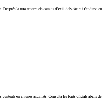
. Després la ruta recorre els camins d’exili dels càtars i t'endinsa en
Leaflet
| © Diputació de Barcelona
 puntuals en algunes activitats. Consulta les fonts oficials abans de