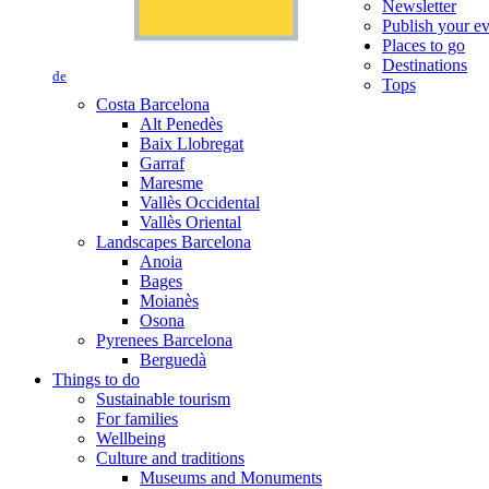
Newsletter
Publish your e
Places to go
Destinations
de
Tops
Costa Barcelona
Alt Penedès
Baix Llobregat
Garraf
Maresme
Vallès Occidental
Vallès Oriental
Landscapes Barcelona
Anoia
Bages
Moianès
Osona
Pyrenees Barcelona
Berguedà
Things to do
Sustainable tourism
For families
Wellbeing
Culture and traditions
Museums and Monuments