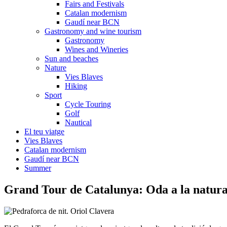
Fairs and Festivals
Catalan modernism
Gaudí near BCN
Gastronomy and wine tourism
Gastronomy
Wines and Wineries
Sun and beaches
Nature
Vies Blaves
Hiking
Sport
Cycle Touring
Golf
Nautical
El teu viatge
Vies Blaves
Catalan modernism
Gaudí near BCN
Summer
Grand Tour de
Catalunya: Oda a la natur