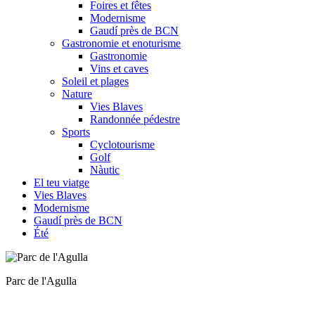
Foires et fêtes
Modernisme
Gaudí près de BCN
Gastronomie et enoturisme
Gastronomie
Vins et caves
Soleil et plages
Nature
Vies Blaves
Randonnée pédestre
Sports
Cyclotourisme
Golf
Nàutic
El teu viatge
Vies Blaves
Modernisme
Gaudí près de BCN
Été