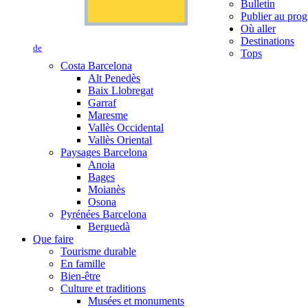
Bulletin
Publier au prog
Où aller
Destinations
de
Tops
Costa Barcelona
Alt Penedès
Baix Llobregat
Garraf
Maresme
Vallès Occidental
Vallès Oriental
Paysages Barcelona
Anoia
Bages
Moianès
Osona
Pyrénées Barcelona
Berguedà
Que faire
Tourisme durable
En famille
Bien-être
Culture et traditions
Musées et monuments