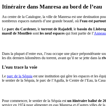
Itinéraire da
ns Manresa au bord de l’eau
Au centre de la Catalogne, la ville de Manresa est une destination pour
nombreux espaces naturels d’une grande beauté, où
l’eau est partou
Le
parc du Cardener,
le
torrent de Rajadell
, le
bassin du Llobreg
massif de Montlleó
sont
les neuf espaces
qui font partie de l’
Anneau 
Dans la plupart d’entre eux, l’eau occupe une place prépondérante sous
les dix derniers kilomètres du torrent, avant qu’il ne se jette dans la
ri
L’eau trace la voie
Le
parc de la Séquia
est une institution qui gère les espaces et les é
le sentier de la Séquia, le parc de l’Agulla, le Centre de l’Eau, la C
Pour commencer, le sentier de la Séquia est
un itinéraire balisé de 2
service en 1974 pour alimenter en eau Manresa et d’autres villes de la