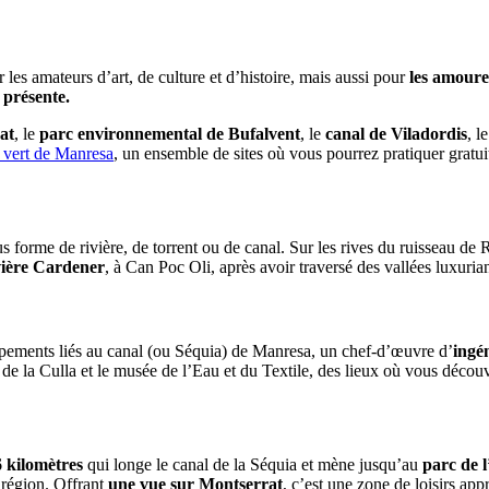
 les amateurs d’art, de culture et d’histoire, mais aussi pour
les amoure
t présente
.
at
, le
parc environnemental de Bufalvent
, le
canal de Viladordis
, l
vert de Manresa
, un ensemble de sites où vous pourrez pratiquer gratuit
 forme de rivière, de torrent ou de canal. Sur les rives du ruisseau de 
vière Cardener
, à Can Poc Oli, après avoir traversé des vallées luxurian
quipements liés au canal (ou Séquia) de Manresa, un chef-d’œuvre d’
ingé
asa de la Culla et le musée de l’Eau et du Textile, des lieux où vous déc
6 kilomètres
qui longe le canal de la Séquia et mène jusqu’au
parc de 
 région. Offrant
une vue sur Montserrat
, c’est une zone de loisirs app