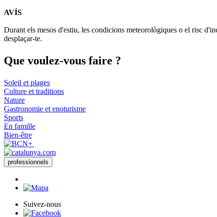
AVÍS
Durant els mesos d'estiu, les condicions meteorològiques o el risc d'in
desplaçar-te.
Que voul
ez-vous faire ?
Soleil et plages
Culture et traditions
Nature
Gastronomie et enoturisme
Sports
En famille
Bien-être
professionnels
Suivez-nous