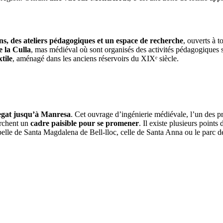
ns, des ateliers pédagogiques et un espace de recherche
, ouverts à 
 la Culla
, mas médiéval où sont organisés des activités pédagogiques sur
tile
, aménagé dans les anciens réservoirs du XIXᵉ siècle.
regat jusqu’à Manresa
. Cet ouvrage d’ingénierie médiévale, l’un des p
erchent un
cadre paisible pour se promener
. Il existe plusieurs point
apelle de Santa Magdalena de Bell-lloc, celle de Santa Anna ou le parc d