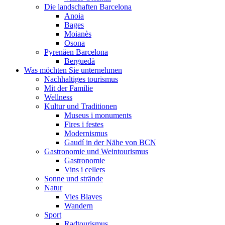
Die landschaften Barcelona
Anoia
Bages
Moianès
Osona
Pyrenäen Barcelona
Berguedà
Was möchten Sie unternehmen
Nachhaltiges tourismus
Mit der Familie
Wellness
Kultur und Traditionen
Museus i monuments
Fires i festes
Modernismus
Gaudí in der Nähe von BCN
Gastronomie und Weintourismus
Gastronomie
Vins i cellers
Sonne und strände
Natur
Vies Blaves
Wandern
Sport
Radtourismus