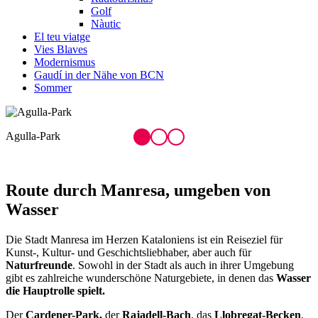
Golf
Nàutic
El teu viatge
Vies Blaves
Modernismus
Gaudí in der Nähe von BCN
Sommer
Gartenanlagen in Viladordis
Route durch M
anresa, umgeben von
Wasser
Die Stadt Manresa im Herzen Kataloniens ist ein Reiseziel für
Kunst-, Kultur- und Geschichtsliebhaber, aber auch für
Naturfreunde
. Sowohl in der Stadt als auch in ihrer Umgebung
gibt es zahlreiche wunderschöne Naturgebiete, in denen das
Wasser
die Hauptrolle spielt
.
Der
Cardener-Park,
der
Rajadell-Bach
, das
Llobregat-Becken
,