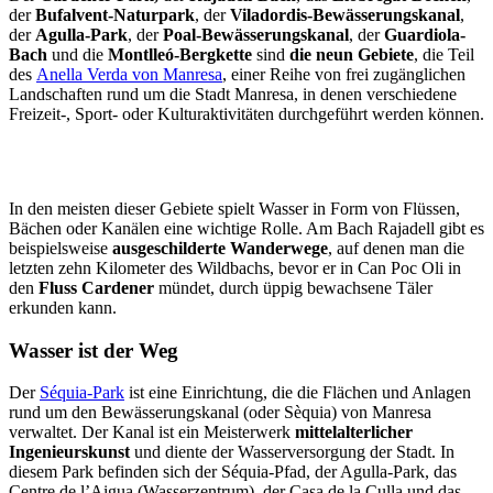
der
Bufalvent-Naturpark
, der
Viladordis-Bewässerungskanal
,
der
Agulla-Park
, der
Poal-Bewässerungskanal
, der
Guardiola-
Bach
und die
Montlleó-Bergkette
sind
die neun Gebiete
, die Teil
des
Anella Verda von Manresa
, einer Reihe von frei zugänglichen
Landschaften rund um die Stadt Manresa, in denen verschiedene
Freizeit-, Sport- oder Kulturaktivitäten durchgeführt werden können.
In den meisten dieser Gebiete spielt Wasser in Form von Flüssen,
Bächen oder Kanälen eine wichtige Rolle. Am Bach Rajadell gibt es
beispielsweise
ausgeschilderte Wanderwege
, auf denen man die
letzten zehn Kilometer des Wildbachs, bevor er in Can Poc Oli in
den
Fluss Cardener
mündet, durch üppig bewachsene Täler
erkunden kann.
Wasser ist der Weg
Der
Séquia-Park
ist eine Einrichtung, die die Flächen und Anlagen
rund um den Bewässerungskanal (oder Sèquia) von Manresa
verwaltet. Der Kanal ist ein Meisterwerk
mittelalterlicher
Ingenieurskunst
und diente der Wasserversorgung der Stadt. In
diesem Park befinden sich der Séquia-Pfad, der Agulla-Park, das
Centre de l’Aigua (Wasserzentrum), der Casa de la Culla und das