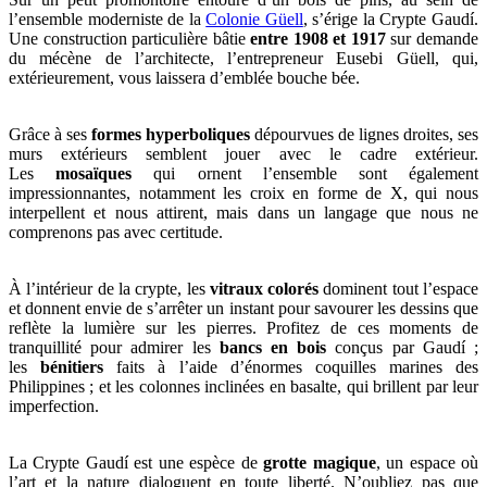
l’ensemble moderniste de la
Colonie Güell
, s’érige la Crypte Gaudí.
Une construction particulière bâtie
entre 1908 et 1917
sur demande
du mécène de l’architecte, l’entrepreneur Eusebi Güell, qui,
extérieurement, vous laissera d’emblée bouche bée.
Grâce à ses
formes hyperboliques
dépourvues de lignes droites, ses
murs extérieurs semblent jouer avec le cadre extérieur.
Les
mosaïques
qui ornent l’ensemble sont également
impressionnantes, notamment les croix en forme de X, qui nous
interpellent et nous attirent, mais dans un langage que nous ne
comprenons pas avec certitude.
À l’intérieur de la crypte, les
vitraux colorés
dominent tout l’espace
et donnent envie de s’arrêter un instant pour savourer les dessins que
reflète la lumière sur les pierres. Profitez de ces moments de
tranquillité pour admirer les
bancs en bois
conçus par Gaudí ;
les
bénitiers
faits à l’aide d’énormes coquilles marines des
Philippines ; et les colonnes inclinées en basalte, qui brillent par leur
imperfection.
La Crypte Gaudí est une espèce de
grotte magique
, un espace où
l’art et la nature dialoguent en toute liberté. N’oubliez pas que