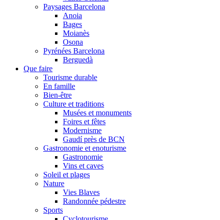
Paysages Barcelona
Anoia
Bages
Moianès
Osona
Pyrénées Barcelona
Berguedà
Que faire
Tourisme durable
En famille
Bien-être
Culture et traditions
Musées et monuments
Foires et fêtes
Modernisme
Gaudí près de BCN
Gastronomie et enoturisme
Gastronomie
Vins et caves
Soleil et plages
Nature
Vies Blaves
Randonnée pédestre
Sports
Cyclotourisme