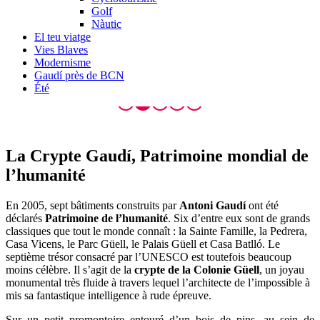
Golf
Nàutic
El teu viatge
Vies Blaves
Modernisme
Gaudí près de BCN
Été
La Crypte Gaudí,
Patrimoine mondial de
l’humanité
En 2005, sept bâtiments construits par
Antoni Gaudí
ont été
déclarés
Patrimoine de l’humanité
. Six d’entre eux sont de grands
classiques que tout le monde connaît : la Sainte Famille, la Pedrera,
Casa Vicens, le Parc Güell, le Palais Güell et Casa Batlló. Le
septième trésor consacré par l’UNESCO est toutefois beaucoup
moins célèbre. Il s’agit de la
crypte de la Colonie Güell
, un joyau
monumental très fluide à travers lequel l’architecte de l’impossible à
mis sa fantastique intelligence à rude épreuve.
Sur un petit promontoire entouré d’un bois de pins, au sein de