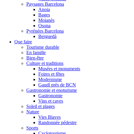
Paysages Barcelona
Anoia
Bages
Moianès
Osona
Pyrénées Barcelona
Berguedà
Que faire
Tourisme durable
En famille
Bien-être
Culture et traditions
Musées et monuments
Foires et fêtes
Modernisme
Gaudí près de BCN
Gastronomie et enoturisme
Gastronomie
Vins et caves
Soleil et plages
Nature
Vies Blaves
Randonnée pédestre
Sports
Cyclotourisme