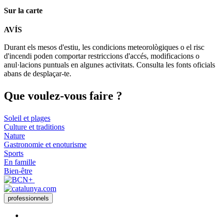
Sur la carte
Leaflet
| © Diputació de Barcelona
AVÍS
+
Durant els mesos d'estiu, les condicions meteorològiques o el risc
−
d'incendi poden comportar restriccions d'accés, modificacions o
anul·lacions puntuals en algunes activitats. Consulta les fonts oficials
abans de desplaçar-te.
Que voul
ez-vous faire ?
Soleil et plages
Culture et traditions
Nature
Gastronomie et enoturisme
Sports
En famille
Bien-être
professionnels