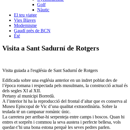
Golf
Nàutic
El teu viatge
Vies Blaves
Modernisme
Gaudí près de BCN
Été
Visita a Sa
nt Sadurní de Rotgers
Visita guiada a l'església de Sant Sadurní de Rotgers
Edificada sobre una església anterior en un indret poblat des de
l’època romana i respectada pels musulmans, la construcció actual és
dels segles XI al XII.
Pertany al municipi Borredà.
A l’interior hi ha la reproducció del frontal d’altar que es conserva al
Museu Episcopal de Vic d’una qualitat extraordinària. Sobre la
teulada té un campanar romànic únic.
La carretera per arribar-hi serpenteja entre camps i boscos. Quan hi
entres et sorprèn i commou la seva austera i perfecte bellesa, vols
quedar-t’hi una bona estona perquè les seves pedres parlen.