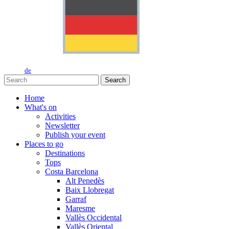
de
Search
Home
What's on
Activities
Newsletter
Publish your event
Places to go
Destinations
Tops
Costa Barcelona
Alt Penedès
Baix Llobregat
Garraf
Maresme
Vallès Occidental
Vallès Oriental