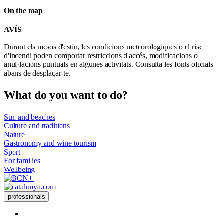
On the map
Leaflet
| © Diputació de Barcelona
AVÍS
+
Durant els mesos d'estiu, les condicions meteorològiques o el risc
−
d'incendi poden comportar restriccions d'accés, modificacions o
anul·lacions puntuals en algunes activitats. Consulta les fonts oficials
abans de desplaçar-te.
What do
you want to do?
Sun and beaches
Culture and traditions
Nature
Gastronomy and wine tourism
Sport
For families
Wellbeing
professionals