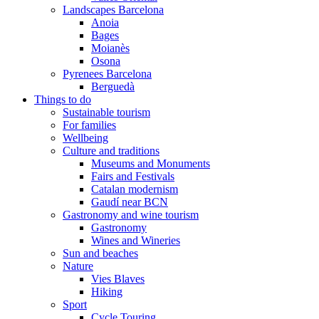
Landscapes Barcelona
Anoia
Bages
Moianès
Osona
Pyrenees Barcelona
Berguedà
Things to do
Sustainable tourism
For families
Wellbeing
Culture and traditions
Museums and Monuments
Fairs and Festivals
Catalan modernism
Gaudí near BCN
Gastronomy and wine tourism
Gastronomy
Wines and Wineries
Sun and beaches
Nature
Vies Blaves
Hiking
Sport
Cycle Touring