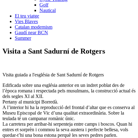
Golf
Nautical
El teu viatge
Vies Blaves
Catalan modernism
Gaudí near BCN
Summer
Visita a Sa
nt Sadurní de Rotgers
Visita guiada a l'església de Sant Sadurní de Rotgers
Edificada sobre una església anterior en un indret poblat des de
l’època romana i respectada pels musulmans, la construcció actual és
dels segles XI al XII.
Pertany al municipi Borredà.
A l’interior hi ha la reproducció del frontal d’altar que es conserva al
Museu Episcopal de Vic d’una qualitat extraordinària. Sobre la
teulada té un campanar romànic únic.
La carretera per arribar-hi serpenteja entre camps i boscos. Quan hi
entres et sorprèn i commou la seva austera i perfecte bellesa, vols
quedar-t’hi una bona estona perquè les seves pedres parlen.