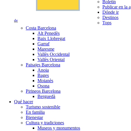
Boletín
Publicar en la 
Dónde ir
Destinos
de
Tops
Costa Barcelona
Alt Penedès
Baix Llobregat
Garraf
Maresme
Vallès Occidental
Vallès Oriental
Paisajes Barcelona
Anoia
Bages
Moianès
Osona
Pirineos Barcelona
Berguedà
Qué hacer
Turismo sostenible
En familia
Bienestar
Cultura y tradiciones
Museos y monumentos