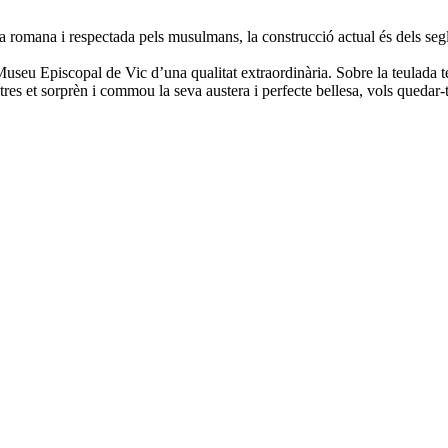
ca romana i respectada pels musulmans, la construcció actual és dels seg
al Museu Episcopal de Vic d’una qualitat extraordinària. Sobre la teulada
tres et sorprèn i commou la seva austera i perfecte bellesa, vols quedar