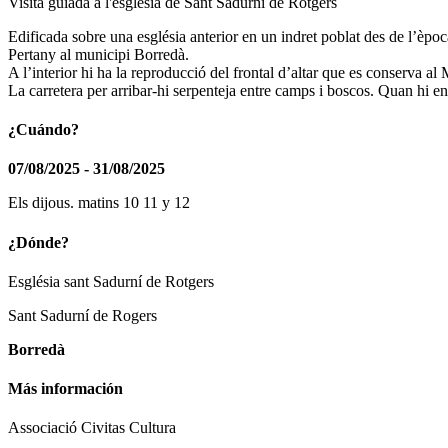
Visita guiada a l'església de Sant Sadurní de Rotgers
Edificada sobre una església anterior en un indret poblat des de l’èpo
Pertany al municipi Borredà.
A l’interior hi ha la reproducció del frontal d’altar que es conserva 
La carretera per arribar-hi serpenteja entre camps i boscos. Quan hi en
¿Cuándo?
07/08/2025 - 31/08/2025
Els dijous. matins 10 11 y 12
¿Dónde?
Església sant Sadurní de Rotgers
Sant Sadurní de Rogers
Borredà
Más información
Associació Civitas Cultura