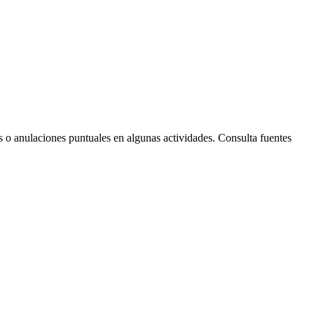
Leaflet
| © Diputació de Barcelona
s o anulaciones puntuales en algunas actividades. Consulta fuentes