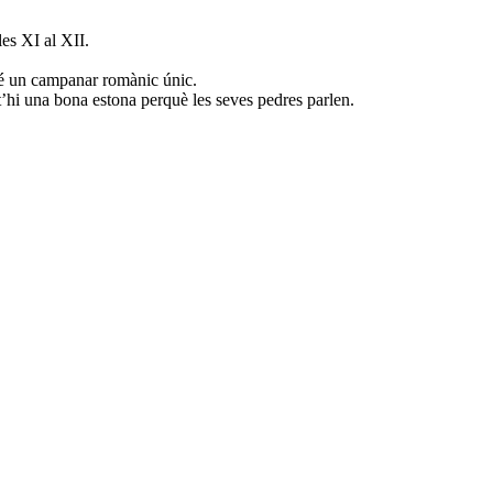
les XI al XII.
 té un campanar romànic únic.
-t’hi una bona estona perquè les seves pedres parlen.