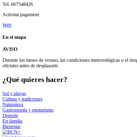
Tel. 667548426
Activitat pagament
Web
En el mapa
AVISO
+
Durante los meses de verano, las condiciones meteorológicas o el ries
−
oficiales antes de desplazarte.
¿Qué qui
eres hacer?
Sol y playas
Cultura y tradiciones
Naturaleza
Gastronomía y enoturismo
Deporte
En familia
Bienestar