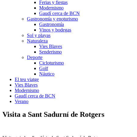
Ferias y fiestas
Modernismo
Gaudí cerca de BCN
Gastronomía y enoturismo
Gastronomía
Vinos y bodegas
Sol y playas
Naturaleza
Vies Blaves
Senderismo
Deporte
Cicloturismo
Golf
Náutico
El teu viatge
Vies Blaves
Modernismo
Gaudí cerca de BCN
Verano
Visita a Sa
nt Sadurní de Rotgers