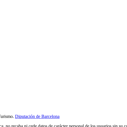
Turismo.
Diputación de Barcelona
ca, no recaba ni cede datos de carácter personal de los usuarios sin su 