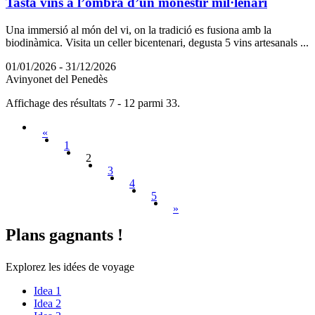
Tasta vins a l’ombra d’un monestir mil·lenari
Una immersió al món del vi, on la tradició es fusiona amb la
biodinàmica. Visita un celler bicentenari, degusta 5 vins artesanals ...
01/01/2026 - 31/12/2026
Avinyonet del Penedès
Affichage des résultats 7 - 12 parmi 33.
«
1
2
3
4
5
»
Plans ga
gnants !
Explorez les idées de voyage
Idea 1
Idea 2