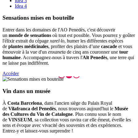
Idea 3
Idea 4
Sensatio
ns mises en bouteille
Entrer dans les domaines de l'AO Penedès, c'est découvrir
un
monde de sensations
où tout est possible. Vous pourrez y goûter
l'élixir extrait du cépage
xarel·lo
, humer les différentes espèces
de
plantes médicinales
, profiter des plaisirs d’une
cascade
et vous
émouvoir à la vue d'un
enxaneta
de cinq ans couronner une
tour
humaine
. Accompagnez-nous à travers l'
Alt Penedès
, une terre qui
ne laisse pas indifférent.
Accéder
Vin dans
un musée
À
Costa Barcelona
, dans l'ancien siège du Palais Royal
de
Vilafranca del Penedès
, nous trouvons aujourd'hui le
Musée
des Cultures du Vin de Catalogne
. Plus connu sous le nom
de
VINSEUM
, sa collection vous ravira car elle émeut, éveille les
sens et évoque avec vivacité des souvenirs et des expériences.
Entrez-y et laissez-vous surprendre !