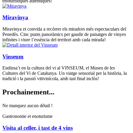
enoturístiques autèntiques!
Miravinya
Miravinya et convida a recórrer els miradors més espectaculars del
Penedès. Cinc punts panoràmics per gaudir de paisatges de vinyes
infinites i viure l’essència del territori amb cada mirada!
Vinseum
Endinsa’t en la cultura del vi al VINSEUM, el Museu de les
Cultures del Vi de Catalunya. Un viatge sensorial per la història, la
tradició i la passió vitivinícola, amb tast final inclòs!
Prochain
ement...
Ne manquez aucun détail !
Gastronomie et enoturisme
Visita al celler, i tast de 4 vins