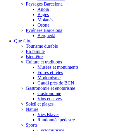
Paysages Barcelona
Anoia
Bages
Moianès
Osona
Pyrénées Barcelona
Berguedà
Que faire
Tourisme durable
En famille
Bien-être
Culture et traditions
Musées et monuments
Foires et fêtes
Modernisme
Gaudí près de BCN
Gastronomie et enoturisme
Gastronomie
Vins et caves
Soleil et plages
Nature
Vies Blaves
Randonnée pédestre
Sports
Cyclotourisme