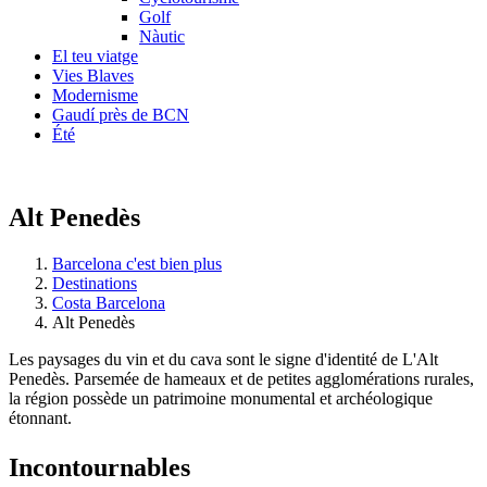
Golf
Nàutic
El teu viatge
Vies Blaves
Modernisme
Gaudí près de BCN
Été
Alt Penedès
Barcelona c'est bien plus
Destinations
Costa Barcelona
Alt Penedès
Les paysages du vin et du cava sont le signe d'identité de L'Alt
Penedès. Parsemée de hameaux et de petites agglomérations rurales,
la région possède un patrimoine monumental et archéologique
étonnant.
Incontou
rnables