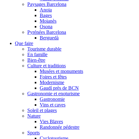
Paysages Barcelona
Anoia
Bages
Moianès
Osona
Pyrénées Barcelona
Berguedà
Que faire
Tourisme durable
En famille
Bien-être
Culture et traditions
Musées et monuments
Foires et fêtes
Modernisme
Gaudí près de BCN
Gastronomie et enoturisme
Gastronomie
Vins et caves
Soleil et plages
Nature
Vies Blaves
Randonnée pédestre
Sports
Cyclotourisme