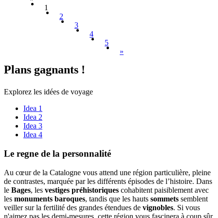
1
2
3
4
5
»
Plans ga
gnants !
Explorez les idées de voyage
Idea 1
Idea 2
Idea 3
Idea 4
Le regne
de la personnalité
Au cœur de la Catalogne vous attend une région particulière, pleine
de contrastes, marquée par les différents épisodes de l’histoire. Dans
le
Bages
, les
vestiges
préhistoriques
cohabitent paisiblement avec
les
monuments baroques
, tandis que les hauts
sommets
semblent
veiller sur la fertilité des grandes étendues de
vignobles
. Si vous
n'aimez pas les demi-mesures, cette région vous fascinera à coup sûr