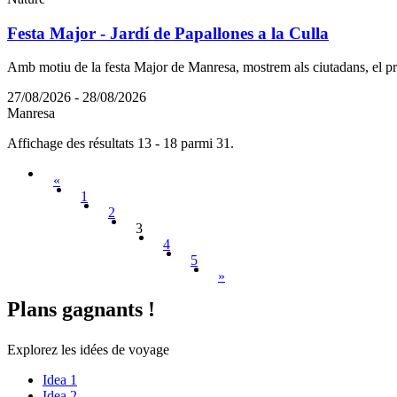
Festa Major - Jardí de Papallones a la Culla
Amb motiu de la festa Major de Manresa, mostrem als ciutadans, el pro
27/08/2026 - 28/08/2026
Manresa
Affichage des résultats 13 - 18 parmi 31.
«
1
2
3
4
5
»
Plans ga
gnants !
Explorez les idées de voyage
Idea 1
Idea 2