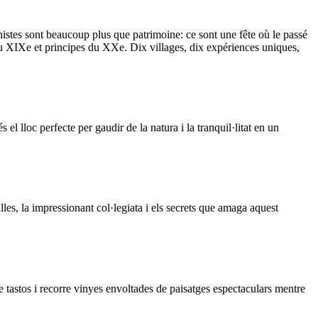
tes sont beaucoup plus que patrimoine: ce sont une fête où le passé
s du XIXe et principes du XXe. Dix villages, dix expériences uniques,
l lloc perfecte per gaudir de la natura i la tranquil·litat en un
es, la impressionant col·legiata i els secrets que amaga aquest
e tastos i recorre vinyes envoltades de paisatges espectaculars mentre