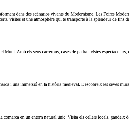
orment dans des scénarios vivants du Modernisme. Les Foires Modernis
certs, visites et une atmosphère qui te transporte à la splendeur de fin
Munt. Amb els seus carrerons, cases de pedra i vistes espectaculars, és e
arca i una immersió en la història medieval. Descobreix les seves murall
 comarca en un entorn natural únic. Visita els cellers locals, gaudeix d