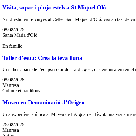
Visita, sopar i pluja estels a St Miquel Oló
Nit d’estiu entre vinyes al Celler Sant Miquel d’Oló: visita i tast de vi
08/08/2026
Santa Maria d'Oló
En famille
Taller d’estiu: Crea la teva lluna
Uns dies abans de l’eclipsi solar del 12 d’agost, ens endinsarem en el m
08/08/2026
Manresa
Culture et traditions
Museu en Denominació d’Origen
Una experiència única al Museu de l’Aigua i el Tèxtil: una visita mar
26/08/2026
Manresa
Nature