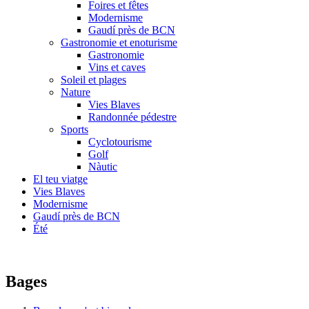
Foires et fêtes
Modernisme
Gaudí près de BCN
Gastronomie et enoturisme
Gastronomie
Vins et caves
Soleil et plages
Nature
Vies Blaves
Randonnée pédestre
Sports
Cyclotourisme
Golf
Nàutic
El teu viatge
Vies Blaves
Modernisme
Gaudí près de BCN
Été
Bages