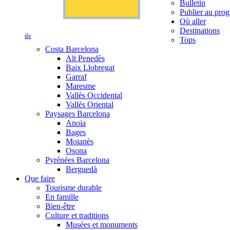
Bulletin
Publier au prog
Où aller
Destinations
de
Tops
Costa Barcelona
Alt Penedès
Baix Llobregat
Garraf
Maresme
Vallès Occidental
Vallès Oriental
Paysages Barcelona
Anoia
Bages
Moianès
Osona
Pyrénées Barcelona
Berguedà
Que faire
Tourisme durable
En famille
Bien-être
Culture et traditions
Musées et monuments