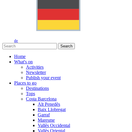
de
Search
Home
What's on
Activities
Newsletter
Publish your event
Places to go
Destinations
Tops
Costa Barcelona
Alt Penedès
Baix Llobregat
Garraf
Maresme
Vallès Occidental
Vallès Oriental