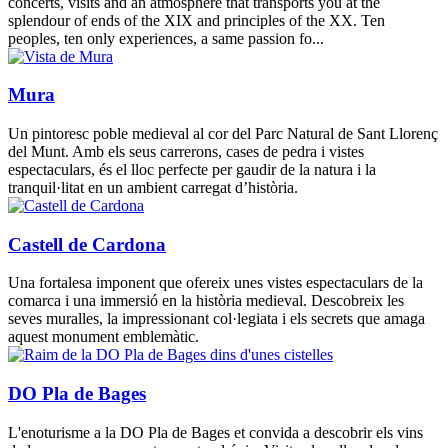
concerts, visits and an atmosphere that transports you at the
splendour of ends of the XIX and principles of the XX. Ten
peoples, ten only experiences, a same passion fo...
Mura
Un pintoresc poble medieval al cor del Parc Natural de Sant Llorenç
del Munt. Amb els seus carrerons, cases de pedra i vistes
espectaculars, és el lloc perfecte per gaudir de la natura i la
tranquil·litat en un ambient carregat d’història.
Castell de Cardona
Una fortalesa imponent que ofereix unes vistes espectaculars de la
comarca i una immersió en la història medieval. Descobreix les
seves muralles, la impressionant col·legiata i els secrets que amaga
aquest monument emblemàtic.
DO Pla de Bages
L'enoturisme a la DO Pla de Bages et convida a descobrir els vins