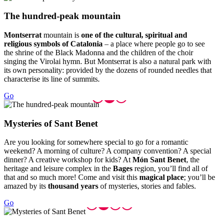
The hund
red-peak mountain
Montserrat
mountain is
one of the cultural, spiritual and
religious symbols of Catalonia
– a place where people go to see
the shrine of the Black Madonna and the children of the choir
singing the Virolai hymn. But Montserrat is also a natural park with
its own personality: provided by the dozens of rounded needles that
characterise its line of summits.
Go
Mysterie
s of Sant Benet
Are you looking for somewhere special to go for a romantic
weekend? A morning of culture? A company convention? A special
dinner? A creative workshop for kids? At
Món Sant Benet
, the
heritage and leisure complex in the
Bages
region, you’ll find all of
that and so much more! Come and visit this
magical place
; you’ll be
amazed by its
thousand years
of mysteries, stories and fables.
Go