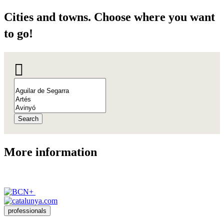
Cities a
nd towns. Choose where you want
to go!
Search
More inf
ormation
professionals