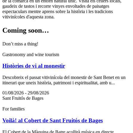
de la comarca en un entorn natural únic. Visita els cellers locals,
gaudeix de tastos i recorre vinyes envoltades de paisatges
espectaculars mentre aprens sobre la història i les tradicions
vitivinícoles d'aquesta zona.
Coming s
oon…
Don’t miss a thing!
Gastronomy and wine tourism
Històries de vi al monestir
Descobreix el passat vitivinícola del monestir de Sant Benet en un
itinerari que uneix història, patrimoni i espiritualitat, amb u...
01/08/2026 - 29/08/2026
Sant Fruitós de Bages
For families
Voilà! al Cobert de Sant Fruitós de Bages
El Cobert de la Màquina de Batre acollirà música en directe,