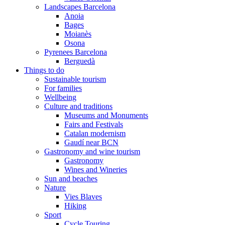
Landscapes Barcelona
Anoia
Bages
Moianès
Osona
Pyrenees Barcelona
Berguedà
Things to do
Sustainable tourism
For families
Wellbeing
Culture and traditions
Museums and Monuments
Fairs and Festivals
Catalan modernism
Gaudí near BCN
Gastronomy and wine tourism
Gastronomy
Wines and Wineries
Sun and beaches
Nature
Vies Blaves
Hiking
Sport
Cycle Touring