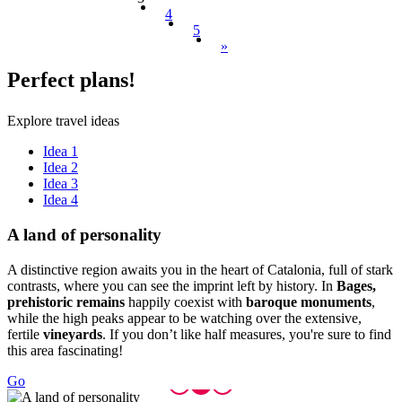
4
5
»
Perfect
plans!
Explore travel ideas
Idea 1
Idea 2
Idea 3
Idea 4
A land o
f personality
A distinctive region awaits you in the heart of Catalonia, full of stark
contrasts, where you can see the imprint left by history. In
Bages,
prehistoric remains
happily coexist with
baroque monuments
,
while the high peaks appear to be watching over the extensive,
fertile
vineyards
. If you don’t like half measures, you're sure to find
this area fascinating!
Go