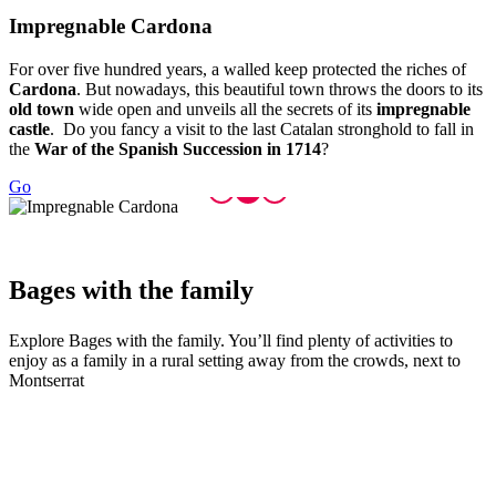
Impregna
ble Cardona
For over five hundred years, a walled keep protected the riches of
Cardona
. But nowadays, this beautiful town throws the doors to its
old town
wide open and unveils all the secrets of its
impregnable
castle
. Do you fancy a visit to the last Catalan stronghold to fall in
the
War of the Spanish Succession in 1714
?
Go
Bages wi
th the family
Explore Bages with the family. You’ll find plenty of activities to
enjoy as a family in a rural setting away from the crowds, next to
Montserrat