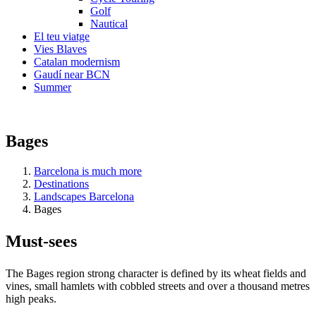
Golf
Nautical
El teu viatge
Vies Blaves
Catalan modernism
Gaudí near BCN
Summer
Bages
Barcelona is much more
Destinations
Landscapes Barcelona
Bages
Must-see
s
The Bages region strong character is defined by its wheat fields and
vines, small hamlets with cobbled streets and over a thousand metres
high peaks.