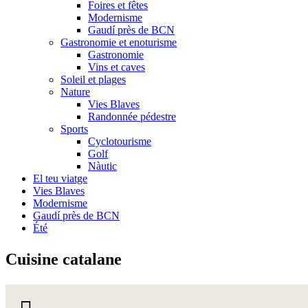
Foires et fêtes
Modernisme
Gaudí près de BCN
Gastronomie et enoturisme
Gastronomie
Vins et caves
Soleil et plages
Nature
Vies Blaves
Randonnée pédestre
Sports
Cyclotourisme
Golf
Nàutic
El teu viatge
Vies Blaves
Modernisme
Gaudí près de BCN
Été
Cuisine
catalane