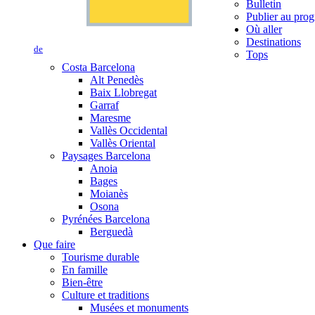
Bulletin
Publier au prog
Où aller
Destinations
de
Tops
Costa Barcelona
Alt Penedès
Baix Llobregat
Garraf
Maresme
Vallès Occidental
Vallès Oriental
Paysages Barcelona
Anoia
Bages
Moianès
Osona
Pyrénées Barcelona
Berguedà
Que faire
Tourisme durable
En famille
Bien-être
Culture et traditions
Musées et monuments