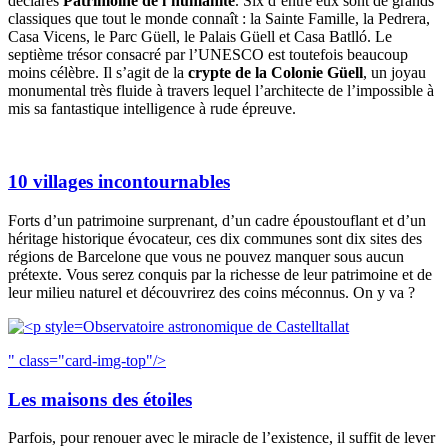
déclarés
Patrimoine de l’humanité
. Six d’entre eux sont de grands
classiques que tout le monde connaît : la Sainte Famille, la Pedrera,
Casa Vicens, le Parc Güell, le Palais Güell et Casa Batlló. Le
septième trésor consacré par l’UNESCO est toutefois beaucoup
moins célèbre. Il s’agit de la
crypte de la Colonie Güell
, un joyau
monumental très fluide à travers lequel l’architecte de l’impossible à
mis sa fantastique intelligence à rude épreuve.
10 villages incontournables
Forts d’un patrimoine surprenant, d’un cadre époustouflant et d’un
héritage historique évocateur, ces dix communes sont dix sites des
régions de Barcelone que vous ne pouvez manquer sous aucun
prétexte. Vous serez conquis par la richesse de leur patrimoine et de
leur milieu naturel et découvrirez des coins méconnus. On y va ?
Observatoire astronomique de Castelltallat
" class="card-img-top"/>
Les maisons des étoiles
Parfois, pour renouer avec le miracle de l’existence, il suffit de lever