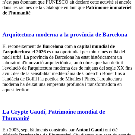
n’est pas étonnant que l’UNESCO ait déclaré cette activité si ancrée
dans les racines de la Catalogne en tant que
Patrimoine immatériel
de l’humanité
.
Arquitectura moderna a la província de Barcelona
El reconeixement de
Barcelona
com a
capital mundial de
l'arquitectura
el
2026
és una oportunitat per mirar més enllà del
nucli urbà. La província de Barcelona ha estat històricament un
laboratori d'innovació arquitectònica, amb obres que han definit
l'evolució de l'arquitectura moderna des de mitjans del segle XX fins
avui: des de la sensibilitat mediterrània de Coderch i Bonet fins a
l'audàcia de Bofill i la poètica de Miralles i Pinós, l'arquitectura
moderna ha deixat una empremta profunda i transformadora en
aquest territori.
La Crypte Gaudí, Patrimoine mondial de
l’humanité
En 2005, sept bâtiments construits par
Antoni Gaudí
ont été