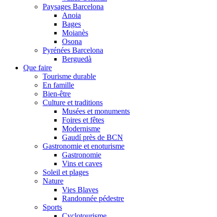
Paysages Barcelona
Anoia
Bages
Moianès
Osona
Pyrénées Barcelona
Berguedà
Que faire
Tourisme durable
En famille
Bien-être
Culture et traditions
Musées et monuments
Foires et fêtes
Modernisme
Gaudí près de BCN
Gastronomie et enoturisme
Gastronomie
Vins et caves
Soleil et plages
Nature
Vies Blaves
Randonnée pédestre
Sports
Cyclotourisme