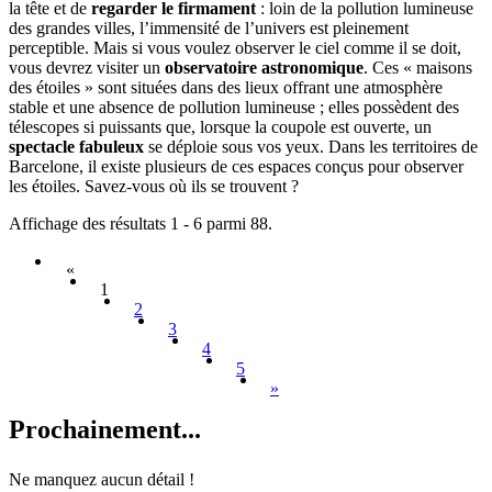
la tête et de
regarder le firmament
: loin de la pollution lumineuse
des grandes villes, l’immensité de l’univers est pleinement
perceptible. Mais si vous voulez observer le ciel comme il se doit,
vous devrez visiter un
observatoire astronomique
. Ces « maisons
des étoiles » sont situées dans des lieux offrant une atmosphère
stable et une absence de pollution lumineuse ; elles possèdent des
télescopes si puissants que, lorsque la coupole est ouverte, un
spectacle fabuleux
se déploie sous vos yeux. Dans les territoires de
Barcelone, il existe plusieurs de ces espaces conçus pour observer
les étoiles. Savez-vous où ils se trouvent ?
Affichage des résultats 1 - 6 parmi 88.
«
1
2
3
4
5
»
Prochain
ement...
Ne manquez aucun détail !