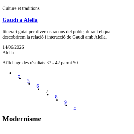
Culture et traditions
Gaudí a Alella
Itinerari guiat per diversos racons del poble, durant el qual
descobrirem la relació i interacció de Gaudí amb Alella.
14/06/2026
Alella
Affichage des résultats 37 - 42 parmi 50.
«
5
6
7
8
9
»
Modernis
me