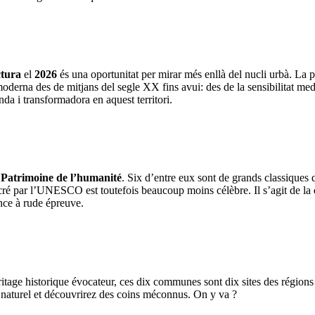
ctura
el
2026
és una oportunitat per mirar més enllà del nucli urbà. La 
moderna des de mitjans del segle XX fins avui: des de la sensibilitat medi
da i transformadora en aquest territori.
s
Patrimoine de l’humanité
. Six d’entre eux sont de grands classiques 
acré par l’UNESCO est toutefois beaucoup moins célèbre. Il s’agit de la
gence à rude épreuve.
éritage historique évocateur, ces dix communes sont dix sites des régi
u naturel et découvrirez des coins méconnus. On y va ?