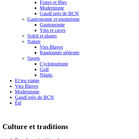
Foires et fêtes
Modernisme
Gaudí près de BCN
Gastronomie et enoturisme
Gastronomie
Vins et caves
Soleil et plages
Nature
Vies Blaves
Randonnée pédestre
Sports
Cyclotourisme
Golf
Nàutic
El teu viatge
Vies Blaves
Modernisme
Gaudí près de BCN
Été
Culture et traditions