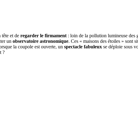
a tête et de
regarder le firmament
: loin de la pollution lumineuse des 
iter un
observatoire astronomique
. Ces « maisons des étoiles » sont s
lorsque la coupole est ouverte, un
spectacle fabuleux
se déploie sous vos
t ?