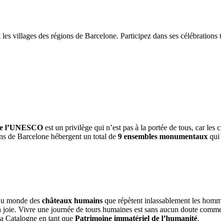
 les villages des régions de Barcelone. Participez dans ses célébrations 
 de l’UNESCO
est un privilège qui n’est pas à la portée de tous, car les
ions de Barcelone hébergent un total de
9 ensembles monumentaux
qui 
 du monde des
châteaux humains
que répètent inlassablement les homme
et la joie. Vivre une journée de tours humaines est sans aucun doute com
 la Catalogne en tant que
Patrimoine immatériel de l’humanité
.