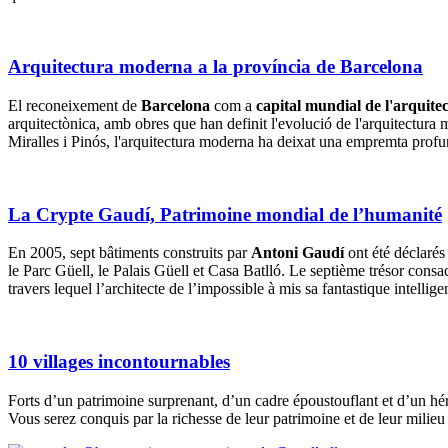
Arquitectura moderna a la província de Barcelona
El reconeixement de
Barcelona
com a
capital mundial de l'arquite
arquitectònica, amb obres que han definit l'evolució de l'arquitectura 
Miralles i Pinós, l'arquitectura moderna ha deixat una empremta profun
La Crypte Gaudí, Patrimoine mondial de l’humanité
En 2005, sept bâtiments construits par
Antoni Gaudí
ont été déclaré
le Parc Güell, le Palais Güell et Casa Batlló. Le septième trésor cons
travers lequel l’architecte de l’impossible à mis sa fantastique intelli
10 villages incontournables
Forts d’un patrimoine surprenant, d’un cadre époustouflant et d’un h
Vous serez conquis par la richesse de leur patrimoine et de leur milie