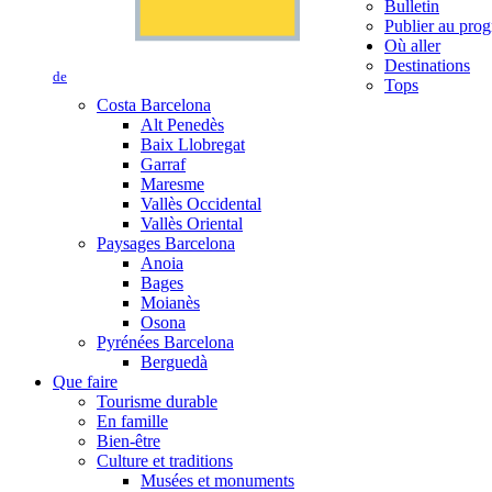
Bulletin
Publier au prog
Où aller
Destinations
de
Tops
Costa Barcelona
Alt Penedès
Baix Llobregat
Garraf
Maresme
Vallès Occidental
Vallès Oriental
Paysages Barcelona
Anoia
Bages
Moianès
Osona
Pyrénées Barcelona
Berguedà
Que faire
Tourisme durable
En famille
Bien-être
Culture et traditions
Musées et monuments