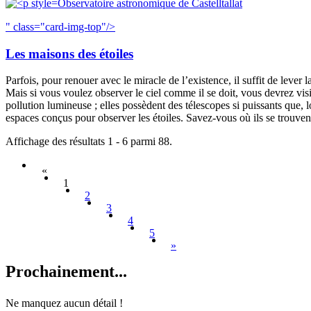
Observatoire astronomique de Castelltallat
" class="card-img-top"/>
Les maisons des étoiles
Parfois, pour renouer avec le miracle de l’existence, il suffit de lever l
Mais si vous voulez observer le ciel comme il se doit, vous devrez vis
pollution lumineuse ; elles possèdent des télescopes si puissants que, 
espaces conçus pour observer les étoiles. Savez-vous où ils se trouven
Affichage des résultats 1 - 6 parmi 88.
«
1
2
3
4
5
»
Prochain
ement...
Ne manquez aucun détail !