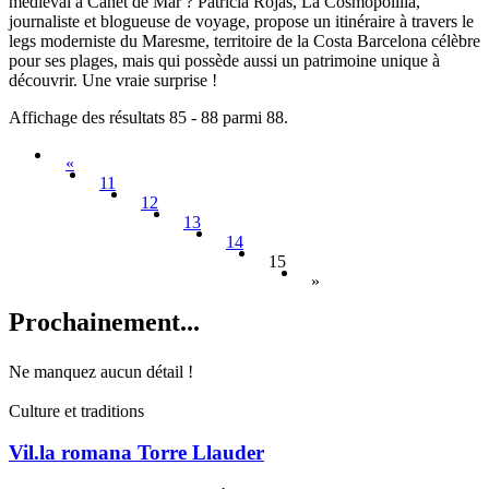
médiéval à Canet de Mar ? Patricia Rojas, La Cosmopolilla,
journaliste et blogueuse de voyage, propose un itinéraire à travers le
legs moderniste du Maresme, territoire de la Costa Barcelona célèbre
pour ses plages, mais qui possède aussi un patrimoine unique à
découvrir. Une vraie surprise !
Affichage des résultats 85 - 88 parmi 88.
«
11
12
13
14
15
»
Prochain
ement...
Ne manquez aucun détail !
Culture et traditions
Vil.la romana Torre Llauder