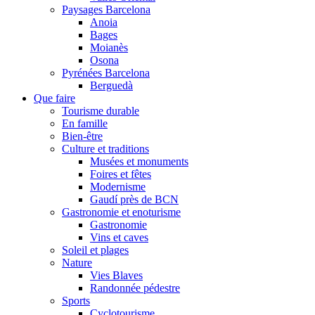
Paysages Barcelona
Anoia
Bages
Moianès
Osona
Pyrénées Barcelona
Berguedà
Que faire
Tourisme durable
En famille
Bien-être
Culture et traditions
Musées et monuments
Foires et fêtes
Modernisme
Gaudí près de BCN
Gastronomie et enoturisme
Gastronomie
Vins et caves
Soleil et plages
Nature
Vies Blaves
Randonnée pédestre
Sports
Cyclotourisme