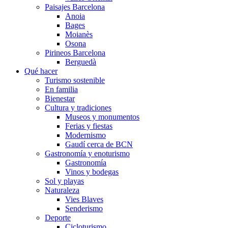
Paisajes Barcelona
Anoia
Bages
Moianès
Osona
Pirineos Barcelona
Berguedà
Qué hacer
Turismo sostenible
En familia
Bienestar
Cultura y tradiciones
Museos y monumentos
Ferias y fiestas
Modernismo
Gaudí cerca de BCN
Gastronomía y enoturismo
Gastronomía
Vinos y bodegas
Sol y playas
Naturaleza
Vies Blaves
Senderismo
Deporte
Cicloturismo