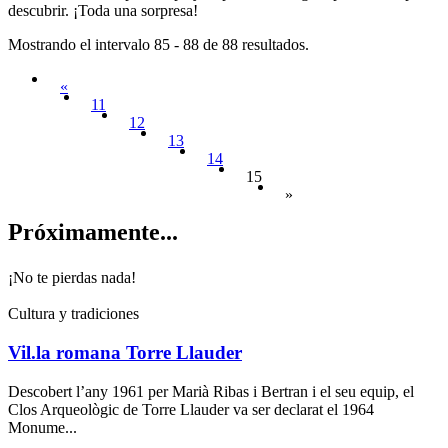
descubrir. ¡Toda una sorpresa!
Mostrando el intervalo 85 - 88 de 88 resultados.
«
11
12
13
14
15
»
Próximam
ente...
¡No te pierdas nada!
Cultura y tradiciones
Vil.la romana Torre Llauder
Descobert l’any 1961 per Marià Ribas i Bertran i el seu equip, el
Clos Arqueològic de Torre Llauder va ser declarat el 1964
Monume...