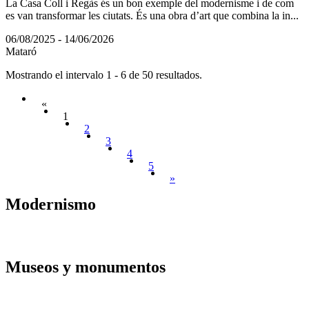
La Casa Coll i Regàs és un bon exemple del modernisme i de com
es van transformar les ciutats. És una obra d’art que combina la in...
06/08/2025 - 14/06/2026
Mataró
Mostrando el intervalo 1 - 6 de 50 resultados.
«
1
2
3
4
5
»
Modernis
mo
Museos y
monumentos