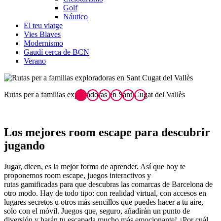
Golf
Náutico
El teu viatge
Vies Blaves
Modernismo
Gaudí cerca de BCN
Verano
Agency of secrets en Vilanova i la Geltrú
M
Los mejores roo
m escape para descubrir
jugando
Jugar, dicen, es la mejor forma de aprender. Así que hoy te
proponemos room escape, juegos interactivos y
rutas gamificadas para que descubras las comarcas de Barcelona de
otro modo. Hay de todo tipo: con realidad virtual, con accesos en
lugares secretos u otros más sencillos que puedes hacer a tu aire,
solo con el móvil. Juegos que, seguro, añadirán un punto de
diversión y harán tu escapada mucho más emocionante! ¿Por cuál