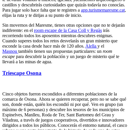
castillos y descubrirás curiosidades que quizás todavía no conocías.
Para jugar solo hace falta que te registres a
app.turismemaresme.cat
,
elijas la ruta y te dirijas a su punto de inicio.
Sin movernos del Maresme, tienes otras opciones que no te dejarán
indiferente: en el
room escape de la Casa Coll y Regàs
irás
recorriendo todos los aposentos mientras descubres enigmas.
Cuando superes todos los retos desvelarás un gran misterio que
esconde la casa desde hace más de 120 años.
Alella
y el
Masnou
también tienen sus propuestas particulares: un
room
escape
para descubrir la población y un juego de misterio qué te
llevará a las minas de agua.
Triescape Osona
Cinco objetos fueron escondidos a diferentes poblaciones de la
comarca de Osona. Ahora se quieren recuperar, pero no se sabe qué
son, donde están, quién los escondió ni por qué. Ven en grupo (un
máximo de 6 personas) y descubre los tesoros de los municipios de
Espinelves, Manlleu, Roda de Ter, Sant Bartomeu del Grau y
Viladrau, a través de juegos cooperativos, divertidos e innovadores
dirigidos a todos los públicos. Conocerás el entorno natural, el casco