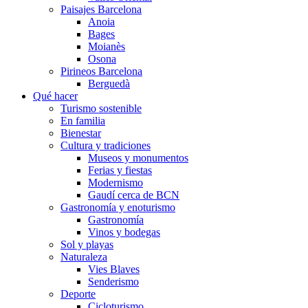
Paisajes Barcelona
Anoia
Bages
Moianès
Osona
Pirineos Barcelona
Berguedà
Qué hacer
Turismo sostenible
En familia
Bienestar
Cultura y tradiciones
Museos y monumentos
Ferias y fiestas
Modernismo
Gaudí cerca de BCN
Gastronomía y enoturismo
Gastronomía
Vinos y bodegas
Sol y playas
Naturaleza
Vies Blaves
Senderismo
Deporte
Cicloturismo