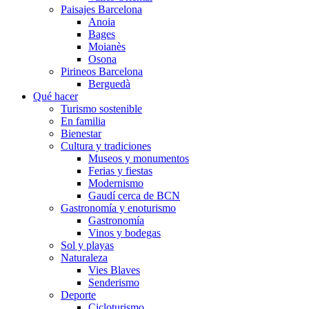
Paisajes Barcelona
Anoia
Bages
Moianès
Osona
Pirineos Barcelona
Berguedà
Qué hacer
Turismo sostenible
En familia
Bienestar
Cultura y tradiciones
Museos y monumentos
Ferias y fiestas
Modernismo
Gaudí cerca de BCN
Gastronomía y enoturismo
Gastronomía
Vinos y bodegas
Sol y playas
Naturaleza
Vies Blaves
Senderismo
Deporte
Cicloturismo