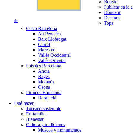
Boletín
Publicar en la 
Dónde ir
Destinos
de
Tops
Costa Barcelona
Alt Penedès
Baix Llobregat
Garraf
Maresme
Vallès Occidental
Vallès Oriental
Paisajes Barcelona
Anoia
Bages
Moianès
Osona
Pirineos Barcelona
Berguedà
Qué hacer
Turismo sostenible
En familia
Bienestar
Cultura y tradiciones
Museos y monumentos