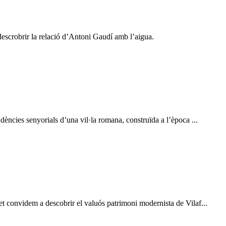
descrobrir la relació d’Antoni Gaudí amb l’aigua.
ències senyorials d’una vil·la romana, construïda a l’època ...
t convidem a descobrir el valuós patrimoni modernista de Vilaf...