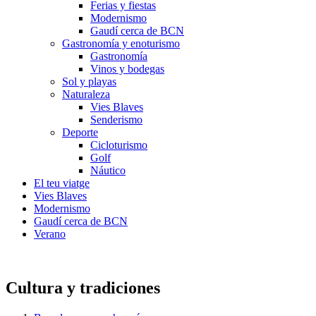
Ferias y fiestas
Modernismo
Gaudí cerca de BCN
Gastronomía y enoturismo
Gastronomía
Vinos y bodegas
Sol y playas
Naturaleza
Vies Blaves
Senderismo
Deporte
Cicloturismo
Golf
Náutico
El teu viatge
Vies Blaves
Modernismo
Gaudí cerca de BCN
Verano
Cultura y tradiciones