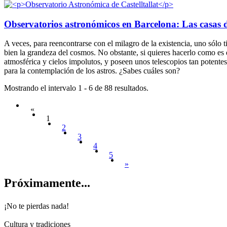
Observatorios astronómicos en Barcelona: Las casas de
A veces, para reencontrarse con el milagro de la existencia, uno sólo t
bien la grandeza del cosmos. No obstante, si quieres hacerlo como es d
atmosférica y cielos impolutos, y poseen unos telescopios tan potente
para la contemplación de los astros. ¿Sabes cuáles son?
Mostrando el intervalo 1 - 6 de 88 resultados.
«
1
2
3
4
5
»
Próximam
ente...
¡No te pierdas nada!
Cultura y tradiciones