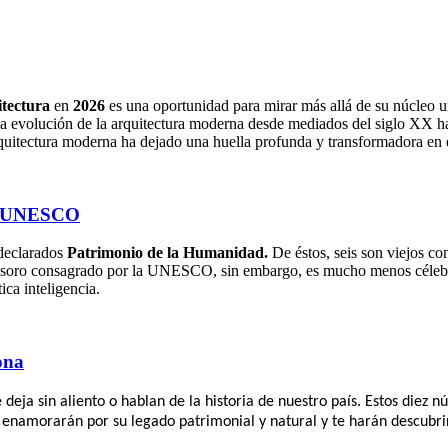
itectura
en
2026
es una oportunidad para mirar más allá de su núcleo u
la evolución de la arquitectura moderna desde mediados del siglo XX ha
rquitectura moderna ha dejado una huella profunda y transformadora en es
al UNESCO
declarados
Patrimonio de la Humanidad.
De éstos, seis son viejos co
 tesoro consagrado por la UNESCO, sin embargo, es mucho menos célebre
ica inteligencia.
ona
ja sin aliento o hablan de la historia de nuestro país. Estos diez n
e enamorarán por su legado patrimonial y natural y te harán descub