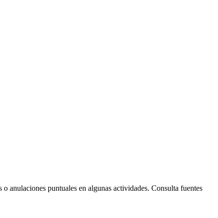
Leaflet
| © Diputació de Barcelona
s o anulaciones puntuales en algunas actividades. Consulta fuentes