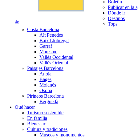
Boletín
Publicar en la 
Dónde ir
Destinos
de
Tops
Costa Barcelona
Alt Penedès
Baix Llobregat
Garraf
Maresme
Vallès Occidental
Vallès Oriental
Paisajes Barcelona
Anoia
Bages
Moianès
Osona
Pirineos Barcelona
Berguedà
Qué hacer
Turismo sostenible
En familia
Bienestar
Cultura y tradiciones
Museos y monumentos