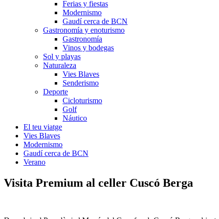
Ferias y fiestas
Modernismo
Gaudí cerca de BCN
Gastronomía y enoturismo
Gastronomía
Vinos y bodegas
Sol y playas
Naturaleza
Vies Blaves
Senderismo
Deporte
Cicloturismo
Golf
Náutico
El teu viatge
Vies Blaves
Modernismo
Gaudí cerca de BCN
Verano
Visita Premiu
m al celler Cuscó Berga