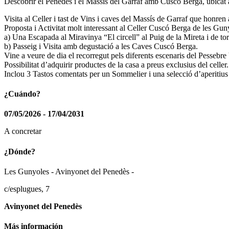
Descobrir el Penedès i el Massís del Garraf amb Cuscó Berga, ubicat a
Visita al Celler i tast de Vins i caves del Massís de Garraf que honren 
Proposta i Activitat molt interessant al Celler Cuscó Berga de les Gu
a) Una Escapada al Miravinya “El circell” al Puig de la Mireta i de to
b) Passeig i Visita amb degustació a les Caves Cuscó Berga.
Vine a veure de dia el recorregut pels diferents escenaris del Pesseb
Possibilitat d’adquirir productes de la casa a preus exclusius del celler.
Inclou 3 Tastos comentats per un Sommelier i una selecció d’aperitius
¿Cuándo?
07/05/2026 - 17/04/2031
A concretar
¿Dónde?
Les Gunyoles - Avinyonet del Penedès -
c/esplugues, 7
Avinyonet del Penedès
Más información