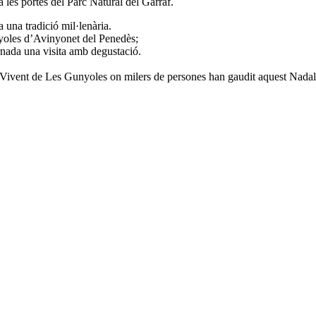
 les portes del Parc Natural del Garraf.
a una tradició mil·lenària.
nyoles d’Avinyonet del Penedès;
rnada una visita amb degustació.
re Vivent de Les Gunyoles on milers de persones han gaudit aquest Nadal