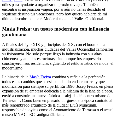
útiles para ayudarte a organizar tu próximo viaje. También
encontrarás inspiración viajera, por si aún no tienes decidido el
siguiente destino tus vacaciones, pero hoy quiero hablarte de mi
último descubrimento: el Modernismo en el Vallès Occidental.
Masía Freixa: un tesoro modernista con influencia
gaudiniana
A finales del siglo XIX y principios del XX, con el boom de la
industrialización, muchas ciudades del Vallés Occiendtal cambiaron
su fisionomía. No solo porque llegó la industria con sus altas
chimeneas y amplias estructuras, sino porque los empresarios
construyeron sus residencias siguiendo el estilo artístico de moda: el
modernismo.
La historia de la
Masía Freixa
combina y refleja a la perfección
todos estos cambios que se estaban dando en la comarca y que
modificaron para siempre su perfil. En 1896, Josep Freixa, en plena
expansión de su empresa dedicada a la hilatura de la lana de alpaca,
envió a construir una nueva fábrica —alejada del centro urbano de
Terrassa—. Como buen empresario burgués de la época contrató al
más renombrado arquitecto de la ciudad: Lluís Muncunill,
responsable de joyitas como el Ayuntamiento de Terrassa o el actual
museo MNACTEC -antigua fábrica-.