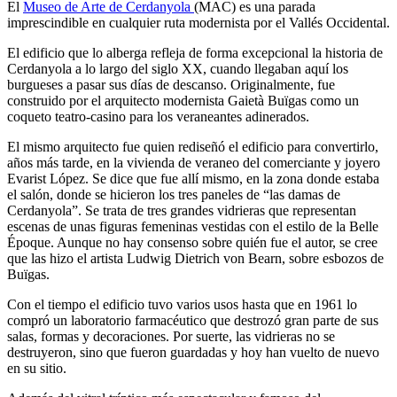
El
Museo de Arte de Cerdanyola
(MAC) es una parada
imprescindible en cualquier ruta modernista por el Vallés Occidental.
El edificio que lo alberga refleja de forma excepcional la historia de
Cerdanyola a lo largo del siglo XX, cuando llegaban aquí los
burgueses a pasar sus días de descanso. Originalmente, fue
construido por el arquitecto modernista Gaietà Buïgas como un
coqueto teatro-casino para los veraneantes adinerados.
El mismo arquitecto fue quien rediseñó el edificio para convertirlo,
años más tarde, en la vivienda de veraneo del comerciante y joyero
Evarist López. Se dice que fue allí mismo, en la zona donde estaba
el salón, donde se hicieron los tres paneles de “las damas de
Cerdanyola”. Se trata de tres grandes vidrieras que representan
escenas de unas figuras femeninas vestidas con el estilo de la Belle
Époque. Aunque no hay consenso sobre quién fue el autor, se cree
que las hizo el artista Ludwig Dietrich von Bearn, sobre esbozos de
Buïgas.
Con el tiempo el edificio tuvo varios usos hasta que en 1961 lo
compró un laboratorio farmacéutico que destrozó gran parte de sus
salas, formas y decoraciones. Por suerte, las vidrieras no se
destruyeron, sino que fueron guardadas y hoy han vuelto de nuevo
en su sitio.