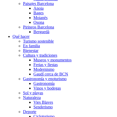
Paisajes Barcelona
Anoia
Bages
Moianès
Osona
Pirineos Barcelona
Berguedà
Qué hacer
Turismo sostenible
En familia
Bienestar
Cultura y tradiciones
Museos y monumentos
Ferias y fiestas
Modernismo
Gaudí cerca de BCN
Gastronomía y enoturismo
Gastronomía
Vinos y bodegas
Sol y playas
Naturaleza
Vies Blaves
Senderismo
Deporte
Cicloturismo