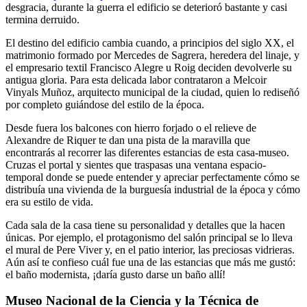
desgracia, durante la guerra el edificio se deterioró bastante y casi
termina derruido.
El destino del edificio cambia cuando, a principios del siglo XX, el
matrimonio formado por Mercedes de Sagrera, heredera del linaje, y
el empresario textil Francisco Alegre u Roig deciden devolverle su
antigua gloria. Para esta delicada labor contrataron a Melcoir
Vinyals Muñoz, arquitecto municipal de la ciudad, quien lo rediseñó
por completo guiándose del estilo de la época.
Desde fuera los balcones con hierro forjado o el relieve de
Alexandre de Riquer te dan una pista de la maravilla que
encontrarás al recorrer las diferentes estancias de esta casa-museo.
Cruzas el portal y sientes que traspasas una ventana espacio-
temporal donde se puede entender y apreciar perfectamente cómo se
distribuía una vivienda de la burguesía industrial de la época y cómo
era su estilo de vida.
Cada sala de la casa tiene su personalidad y detalles que la hacen
únicas. Por ejemplo, el protagonismo del salón principal se lo lleva
el mural de Pere Viver y, en el patio interior, las preciosas vidrieras.
Aún así te confieso cuál fue una de las estancias que más me gustó:
el baño modernista, ¡daría gusto darse un baño allí!
Museo Nacional de la Ciencia y la Técnica de