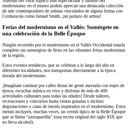
Además del vitral tríptico más espectacular y famoso del
modernismo; en el museo podrás apreciar una destacada colección
de arte contemporáneo de artistas vinculados de alguna forma con
Cerdanyola como Ismael Smith, ¡un pedazo de artista!
Ferias del modernismo en el Vallés: Sumérgete en
una celebración de la Belle Époque
Ningún recorrido por el modernismo en el Vallés Occidental estaría
completo sin sumergirse de lleno en las vibrantes ferias modernistas
de la región.
Estos eventos temáticos, que se celebran a lo largo del año en
diferentes localidades, nos transportan directamente a la época
dorada del modernismo.
¡Imagínate caminar por calles llenas de gente ataviada con trajes de
época, escuchar música en vivo y disfrutar de más de 400
actividades culturales para todas las edades! Desde talleres,
recreaciones y concursos hasta visitas guiadas o incluso
degustaciones y catas de menús inspirados en el modernismo. Estos
menús incluyen, muchas veces, un vermú típico de la Belle Époque
que se llama “zarzaparrilla” (una receta original del siglo XIX que
no lleva alcohol).