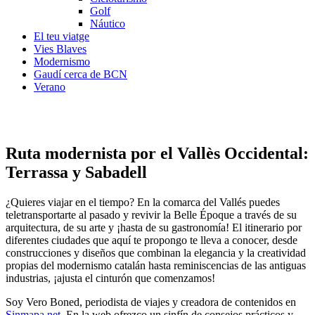
Golf
Náutico
El teu viatge
Vies Blaves
Modernismo
Gaudí cerca de BCN
Verano
Ruta modernista por
el Vallès Occidental:
Terrassa y Sabadell
¿Quieres viajar en el tiempo? En la comarca del Vallés puedes
teletransportarte al pasado y revivir la Belle Époque a través de su
arquitectura, de su arte y ¡hasta de su gastronomía! El itinerario por
diferentes ciudades que aquí te propongo te lleva a conocer, desde
construcciones y diseños que combinan la elegancia y la creatividad
propias del modernismo catalán hasta reminiscencias de las antiguas
industrias, ¡ajusta el cinturón que comenzamos!
Soy Vero Boned, periodista de viajes y creadora de contenidos en
Sinmapa.net
. En la web ofrezco un sinfín de consejos prácticos y