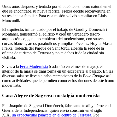
Unos años después, y tentado por el bucólico entorno natural en el
que se encontraba su nueva fábrica, Freixa decide reconvertirla en
su residencia familiar. Para esta misión volvió a confiar en Lluís
Muncunill.
El arquitecto, influenciado por el trabajo de Gaudí y Domènch i
Montaner, transformó el edificio y creó un verdadero tesoro
arquitectónico, genuino emblema del modernismo, con suaves
curvas blancas, arcos parabólicos y amplias bóvedas. Hoy la Masia
Freixa, rodeada del Parque de Sant Jordi, alberga la sede de la
oficina de turismo de Terrassa y no te debes ir de la ciudad sin
visitarla.
Si vas a la
Feria Modernista
(cada año en el mes de mayo), el
interior de la masía se transforma en un escaparate al pasado. En las
diversas salas se llevan a cabo recreaciones de la
Belle Époque
así
como actividades que te permiten conocer los rincones de este icono
modernista.
Casa Alegre de Sagrera: nostalgia modernista
Fue Joaquim de Sagrera i Domènech, fabricante textil y héroe en la
Guerra de la Independencia, quien envió construir en el siglo
XIX,
un espectacular palacete en el centro de Terrassa.
Por