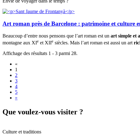
Envie de voyager dans le temps ?
Art roman près de Barcelone : patrimoine et culture ent
Beaucoup d’entre nous pensons que l’art roman est un
art simple et 
e
e
montagne aux XI
et XII
siècles. Mais l’art roman est aussi un art
ri
Affichage des résultats 1 - 3 parmi 28.
«
1
2
3
4
5
»
Que voul
ez-vous visiter ?
Culture et traditions