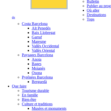
Bulletin
Publier au prog
Où aller
Destinations
de
Tops
Costa Barcelona
Alt Penedès
Baix Llobregat
Garraf
Maresme
Vallès Occidental
Vallès Oriental
Paysages Barcelona
Anoia
Bages
Moianès
Osona
Pyrénées Barcelona
Berguedà
Que faire
Tourisme durable
En famille
Bien-être
Culture et traditions
Musées et monuments