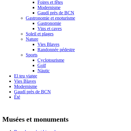
Foires et fêtes
Modernisme
Gaudí près de BCN
Gastronomie et enoturisme
Gastronomie
Vins et caves
Soleil et plages
Nature
Vies Blaves
Randonnée pédestre
Sports
Cyclotourisme
Golf
Nàutic
El teu viatge
Vies Blaves
Modernisme
Gaudí près de BCN
Été
Musées et monuments