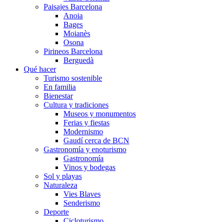
Paisajes Barcelona
Anoia
Bages
Moianès
Osona
Pirineos Barcelona
Berguedà
Qué hacer
Turismo sostenible
En familia
Bienestar
Cultura y tradiciones
Museos y monumentos
Ferias y fiestas
Modernismo
Gaudí cerca de BCN
Gastronomía y enoturismo
Gastronomía
Vinos y bodegas
Sol y playas
Naturaleza
Vies Blaves
Senderismo
Deporte
Cicloturismo