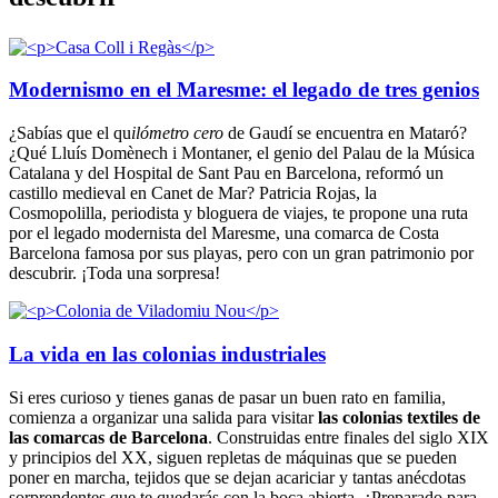
Modernismo en el Maresme: el legado de tres genios
¿Sabías que el qu
ilómetro cero
de Gaudí se encuentra en Mataró?
¿Qué Lluís Domènech i Montaner, el genio del Palau de la Música
Catalana y del Hospital de Sant Pau en Barcelona, reformó un
castillo medieval en Canet de Mar? Patricia Rojas, la
Cosmopolilla, periodista y bloguera de viajes, te propone una ruta
por el legado modernista del Maresme, una comarca de Costa
Barcelona famosa por sus playas, pero con un gran patrimonio por
descubrir. ¡Toda una sorpresa!
La vida en las colonias industriales
Si eres curioso y tienes ganas de pasar un buen rato en familia,
comienza a organizar una salida para visitar
las colonias textiles de
las comarcas de Barcelona
. Construidas entre finales del siglo XIX
y principios del XX, siguen repletas de máquinas que se pueden
poner en marcha, tejidos que se dejan acariciar y tantas anécdotas
sorprendentes que te quedarás con la boca abierta. ¿Preparado para