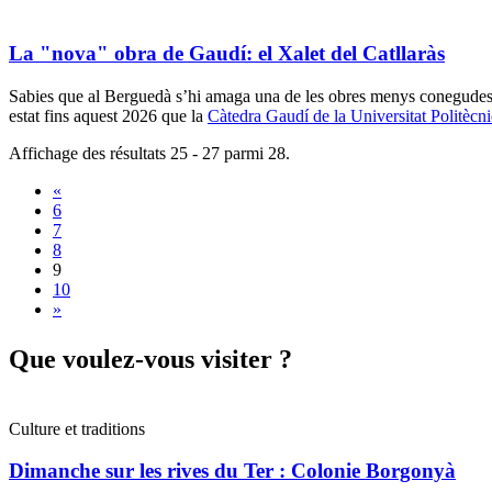
La "nova" obra de Gaudí: el Xalet del Catllaràs
Sabies que al Berguedà s’hi amaga una de les obres menys conegudes
estat fins aquest 2026 que la
Càtedra Gaudí de la Universitat Politècn
Affichage des résultats 25 - 27 parmi 28.
«
6
7
8
9
10
»
Que voul
ez-vous visiter ?
Culture et traditions
Dimanche sur les rives du Ter : Colonie Borgonyà