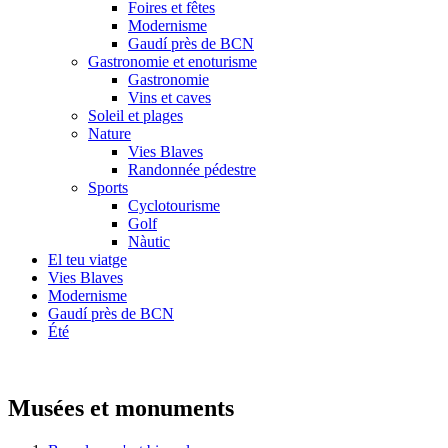
Foires et fêtes
Modernisme
Gaudí près de BCN
Gastronomie et enoturisme
Gastronomie
Vins et caves
Soleil et plages
Nature
Vies Blaves
Randonnée pédestre
Sports
Cyclotourisme
Golf
Nàutic
El teu viatge
Vies Blaves
Modernisme
Gaudí près de BCN
Été
Musées et monuments