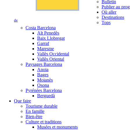
Bulletin
Publier au prog
Où aller
Destinations
de
Tops
Costa Barcelona
Alt Penedès
Baix Llobregat
Garraf
Maresme
Vallès Occidental
Vallès Oriental
Paysages Barcelona
Anoia
Bages
Moianès
Osona
Pyrénées Barcelona
Berguedà
Que faire
Tourisme durable
En famille
Bien-être
Culture et traditions
Musées et monuments