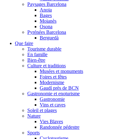
Paysages Barcelona
Anoia
Bages
Moianès
Osona
Pyrénées Barcelona
Berguedà
Que faire
Tourisme durable
En famille
Bien-être
Culture et traditions
Musées et monuments
Foires et fêtes
Modernisme
Gaudí près de BCN
Gastronomie et enoturisme
Gastronomie
Vins et caves
Soleil et plages
Nature
Vies Blaves
Randonnée pédestre
Sports
Cyclotourisme