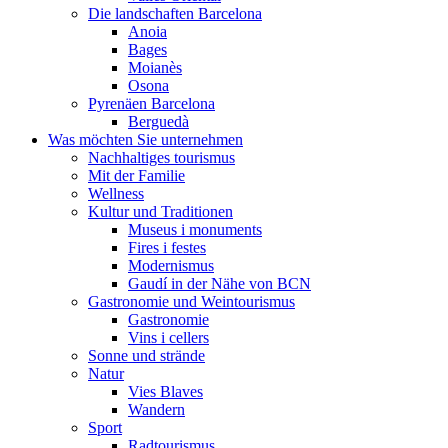
Die landschaften Barcelona
Anoia
Bages
Moianès
Osona
Pyrenäen Barcelona
Berguedà
Was möchten Sie unternehmen
Nachhaltiges tourismus
Mit der Familie
Wellness
Kultur und Traditionen
Museus i monuments
Fires i festes
Modernismus
Gaudí in der Nähe von BCN
Gastronomie und Weintourismus
Gastronomie
Vins i cellers
Sonne und strände
Natur
Vies Blaves
Wandern
Sport
Radtourismus