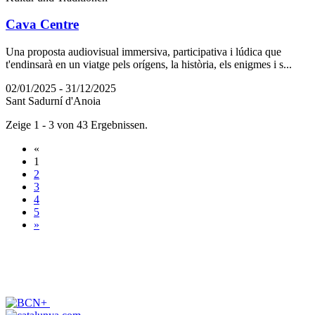
Cava Centre
Una proposta audiovisual immersiva, participativa i lúdica que
t'endinsarà en un viatge pels orígens, la història, els enigmes i s...
02/01/2025 - 31/12/2025
Sant Sadurní d'Anoia
Zeige 1 - 3 von 43 Ergebnissen.
«
1
2
3
4
5
»