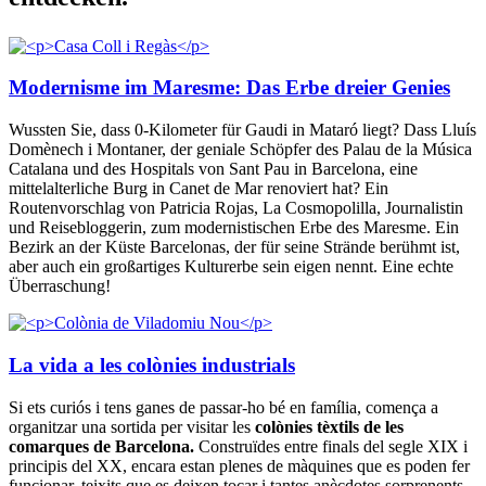
Modernisme im Maresme: Das Erbe dreier Genies
Wussten Sie, dass 0-Kilometer für Gaudi in Mataró liegt? Dass Lluís
Domènech i Montaner, der geniale Schöpfer des Palau de la Música
Catalana und des Hospitals von Sant Pau in Barcelona, eine
mittelalterliche Burg in Canet de Mar renoviert hat? Ein
Routenvorschlag von Patricia Rojas, La Cosmopolilla, Journalistin
und Reisebloggerin, zum modernistischen Erbe des Maresme. Ein
Bezirk an der Küste Barcelonas, der für seine Strände berühmt ist,
aber auch ein großartiges Kulturerbe sein eigen nennt. Eine echte
Überraschung!
La vida a les colònies industrials
Si ets curiós i tens ganes de passar-ho bé en família, comença a
organitzar una sortida per visitar les
colònies tèxtils de les
comarques de Barcelona.
Construïdes entre finals del segle XIX i
principis del XX, encara estan plenes de màquines que es poden fer
funcionar, teixits que es deixen tocar i tantes anècdotes sorprenents