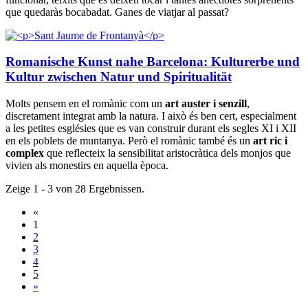
que quedaràs bocabadat. Ganes de viatjar al passat?
Romanische Kunst nahe Barcelona: Kulturerbe und
Kultur zwischen Natur und Spiritualität
Molts pensem en el romànic com un
art auster
i senzill
,
discretament integrat amb la natura. I això és ben cert, especialment
a les petites esglésies que es van construir durant els segles XI i XII
en els poblets de muntanya. Però el romànic també és un
art ric i
complex
que reflecteix la sensibilitat aristocràtica dels monjos que
vivien als monestirs en aquella època.
Zeige 1 - 3 von 28 Ergebnissen.
«
1
2
3
4
5
»