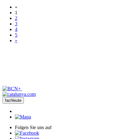
«
1
2
3
4
5
»
fachleute
Folgen Sie uns auf