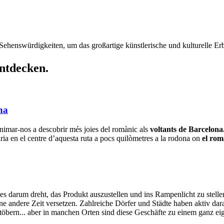
Sehenswürdigkeiten, um das großartige künstlerische und kulturelle E
entdecken.
na
 animar-nos a descobrir més joies del romànic als
voltants de Barcelona
aria en el centre d’aquesta ruta a pocs quilòmetres a la rodona on
el rom
es darum dreht, das Produkt auszustellen und ins Rampenlicht zu stellen
eine andere Zeit versetzen. Zahlreiche Dörfer und Städte haben aktiv dar
stöbern... aber in manchen Orten sind diese Geschäfte zu einem ganz 