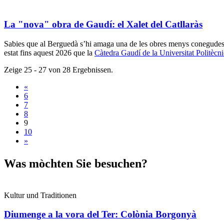
La "nova" obra de Gaudí: el Xalet del Catllaràs
Sabies que al Berguedà s’hi amaga una de les obres menys conegudes
estat fins aquest 2026 que la
Càtedra Gaudí de la Universitat Politècn
Zeige 25 - 27 von 28 Ergebnissen.
«
6
7
8
9
10
»
Was mòch
ten Sie besuchen?
Kultur und Traditionen
Diumenge a la vora del Ter: Colònia Borgonyà