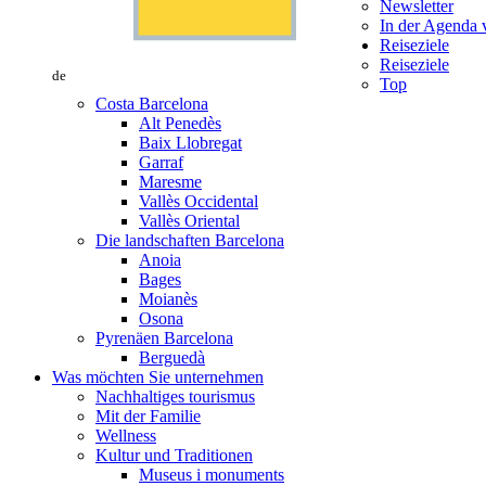
Newsletter
In der Agenda v
Reiseziele
Reiseziele
de
Top
Costa Barcelona
Alt Penedès
Baix Llobregat
Garraf
Maresme
Vallès Occidental
Vallès Oriental
Die landschaften Barcelona
Anoia
Bages
Moianès
Osona
Pyrenäen Barcelona
Berguedà
Was möchten Sie unternehmen
Nachhaltiges tourismus
Mit der Familie
Wellness
Kultur und Traditionen
Museus i monuments