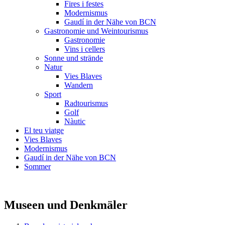
Fires i festes
Modernismus
Gaudí in der Nähe von BCN
Gastronomie und Weintourismus
Gastronomie
Vins i cellers
Sonne und strände
Natur
Vies Blaves
Wandern
Sport
Radtourismus
Golf
Nàutic
El teu viatge
Vies Blaves
Modernismus
Gaudí in der Nähe von BCN
Sommer
Museen und Denkmäler