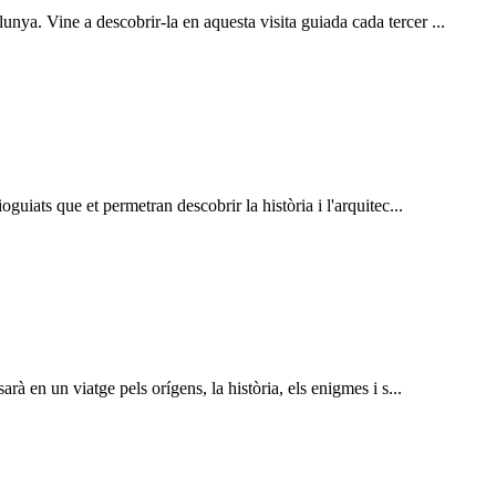
ya. Vine a descobrir-la en aquesta visita guiada cada tercer ...
guiats que et permetran descobrir la història i l'arquitec...
rà en un viatge pels orígens, la història, els enigmes i s...