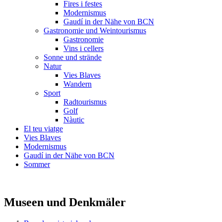
Fires i festes
Modernismus
Gaudí in der Nähe von BCN
Gastronomie und Weintourismus
Gastronomie
Vins i cellers
Sonne und strände
Natur
Vies Blaves
Wandern
Sport
Radtourismus
Golf
Nàutic
El teu viatge
Vies Blaves
Modernismus
Gaudí in der Nähe von BCN
Sommer
Museen und Denkmäler