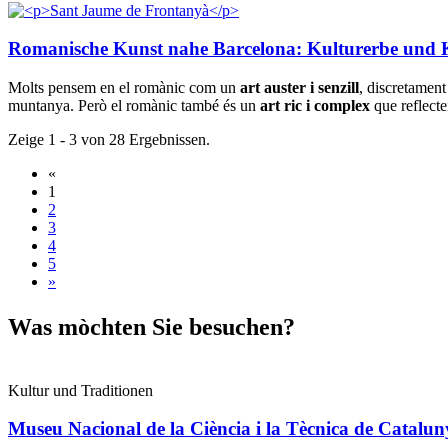
Romanische Kunst nahe Barcelona: Kulturerbe und Ku
Molts pensem en el romànic com un
art auster
i senzill
, discretament
muntanya. Però el romànic també és un
art ric i complex
que reflecte
Zeige 1 - 3 von 28 Ergebnissen.
«
1
2
3
4
5
»
Was mòch
ten Sie besuchen?
Kultur und Traditionen
Museu Nacional de la Ciència i la Tècnica de Catalu