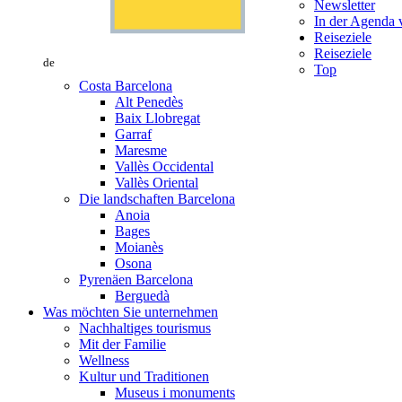
Newsletter
In der Agenda v
Reiseziele
Reiseziele
de
Top
Costa Barcelona
Alt Penedès
Baix Llobregat
Garraf
Maresme
Vallès Occidental
Vallès Oriental
Die landschaften Barcelona
Anoia
Bages
Moianès
Osona
Pyrenäen Barcelona
Berguedà
Was möchten Sie unternehmen
Nachhaltiges tourismus
Mit der Familie
Wellness
Kultur und Traditionen
Museus i monuments