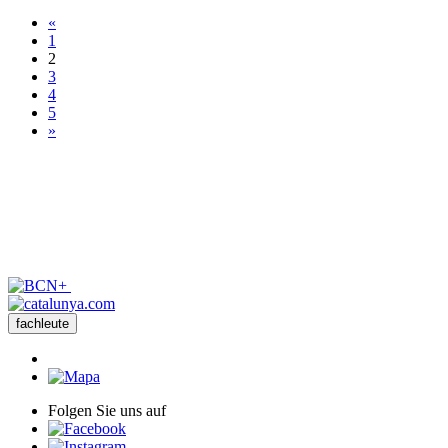
«
1
2
3
4
5
»
fachleute
Folgen Sie uns auf