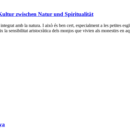
ltur zwischen Natur und Spiritualität
 integrat amb la natura. I això és ben cert, especialment a les petites esg
ix la sensibilitat aristocràtica dels monjos que vivien als monestirs en a
nya