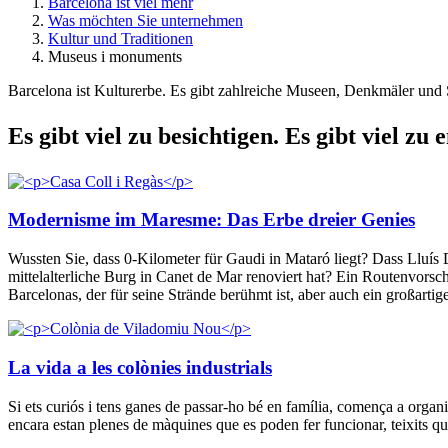
Barcelona ist viel mehr
Was möchten Sie unternehmen
Kultur und Traditionen
Museus i monuments
Barcelona ist Kulturerbe. Es gibt zahlreiche Museen, Denkmäler und 
Es gibt
viel zu besichtigen. Es gibt viel zu 
Modernisme im Maresme: Das Erbe dreier Genies
Wussten Sie, dass 0-Kilometer für Gaudi in Mataró liegt? Dass Lluís
mittelalterliche Burg in Canet de Mar renoviert hat? Ein Routenvors
Barcelonas, der für seine Strände berühmt ist, aber auch ein großarti
La vida a les colònies industrials
Si ets curiós i tens ganes de passar-ho bé en família, comença a organit
encara estan plenes de màquines que es poden fer funcionar, teixits qu