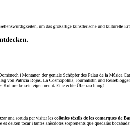
Sehenswürdigkeiten, um das großartige künstlerische und kulturelle E
entdecken.
 Domènech i Montaner, der geniale Schöpfer des Palau de la Música Cat
chlag von Patricia Rojas, La Cosmopolilla, Journalistin und Reiseblogg
ges Kulturerbe sein eigen nennt. Eine echte Überraschung!
zar una sortida per visitar les
colònies tèxtils de les comarques de Ba
e es deixen tocar i tantes anècdotes sorprenents que quedaràs bocabadat