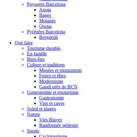
Paysages Barcelona
Anoia
Bages
Moianès
Osona
Pyrénées Barcelona
Berguedà
Que faire
Tourisme durable
En famille
Bien-être
Culture et traditions
Musées et monuments
Foires et fêtes
Modernisme
Gaudí près de BCN
Gastronomie et enoturisme
Gastronomie
Vins et caves
Soleil et plages
Nature
Vies Blaves
Randonnée pédestre
Sports
Cyclotourisme