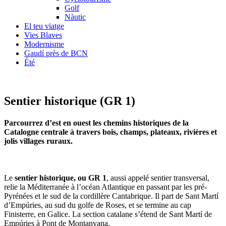
Golf
Nàutic
El teu viatge
Vies Blaves
Modernisme
Gaudí près de BCN
Été
Sentier historique (GR 1)
Parcourrez d’est en ouest les chemins historiques de la
Catalogne centrale à travers bois, champs, plateaux, rivières et
jolis villages ruraux.
Le
sentier historique, ou GR 1
, aussi appelé sentier transversal,
relie la Méditerranée à l’océan Atlantique en passant par les pré-
Pyrénées et le sud de la cordillère Cantabrique. Il part de Sant Martí
d’Empúries, au sud du golfe de Roses, et se termine au cap
Finisterre, en Galice. La section catalane s’étend de Sant Martí de
Empúries à Pont de Montanyana.