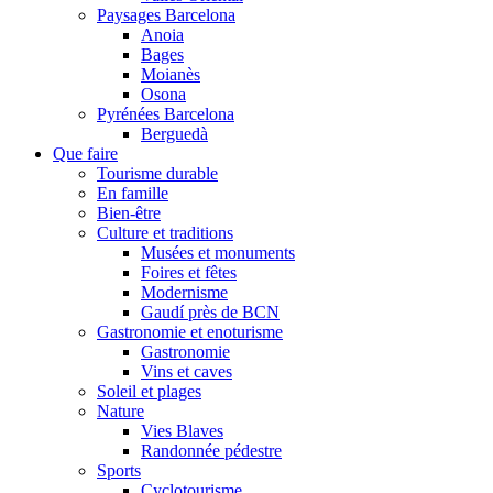
Paysages Barcelona
Anoia
Bages
Moianès
Osona
Pyrénées Barcelona
Berguedà
Que faire
Tourisme durable
En famille
Bien-être
Culture et traditions
Musées et monuments
Foires et fêtes
Modernisme
Gaudí près de BCN
Gastronomie et enoturisme
Gastronomie
Vins et caves
Soleil et plages
Nature
Vies Blaves
Randonnée pédestre
Sports
Cyclotourisme