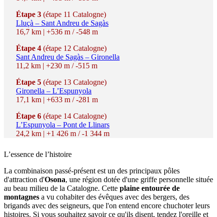
Étape 3
(étape 11 Catalogne)
Lluçà – Sant Andreu de Sagàs
16,7 km | +536 m / -548 m
Étape 4
(étape 12 Catalogne)
Sant Andreu de Sagàs – Gironella
11,2 km | +230 m / -515 m
Étape 5
(étape 13 Catalogne)
Gironella – L’Espunyola
17,1 km | +633 m / -281 m
Étape 6
(étape 14 Catalogne)
L’Espunyola – Pont de Llinars
24,2 km | +1 426 m / -1 344 m
L’essenc
e de l’histoire
La combinaison passé-présent est un des principaux pôles
d'attraction d'
Osona
, une région dotée d'une griffe personnelle située
au beau milieu de la Catalogne. Cette
plaine entourée de
montagnes
a vu cohabiter des évêques avec des bergers, des
brigands avec des seigneurs, que l'on entend encore chuchoter leurs
histoires. Si vous souhaitez savoir ce qu'ils disent, tendez l'oreille et