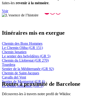
faites-les
revenir à la mémoire
.
Voir
Itinérai
res mis en exergue
Chemin des Bons Hommes
Le Chemin Oliba (GR 151)
Chemin Ignatien
Le sentier des belvédères (GR 5)
Chemin du Llobregat (GR 270)
Tourdera
Sentier de la Méditerranée (GR 92)
Chemin de Saint-Jacques
Cavalls del Vent
Sentier de Montserrat (GR 6)
Routes
à proximité de Barcelone
Le sentier historique (GR 1)
Découvrez-les à travers notre profil de Wikiloc