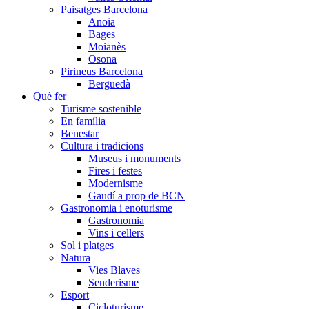
Paisatges Barcelona
Anoia
Bages
Moianès
Osona
Pirineus Barcelona
Berguedà
Què fer
Turisme sostenible
En família
Benestar
Cultura i tradicions
Museus i monuments
Fires i festes
Modernisme
Gaudí a prop de BCN
Gastronomia i enoturisme
Gastronomia
Vins i cellers
Sol i platges
Natura
Vies Blaves
Senderisme
Esport
Cicloturisme