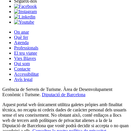
Segueix-nos
On anar
Què fer
Agenda
Professionals
El teu viatge
Vies Blaves
Qui som
Contacte
Accessibilitat
Avís legal
Gerència de Serveis de Turisme. Àrea de Desenvolupament
Econòmic i Turisme.
Diputació de Barcelona
Aquest portal web únicament utilitza galetes pròpies amb finalitat
tècnica, no recapta ni cedeix dades de caràcter personal dels usuaris
sense el seu coneixement. No obstant això, conté enllaços a llocs
web de tercers amb polítiques de privacitat alienes a la de la
Diputació de Barcelona que vostè podrà decidir si accepta o no quan
accedeixi a ells.
Consulteu la nostra política de privacitat