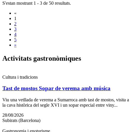
S'estan mostrant 1 - 3 de 50 resultats.
«
1
2
3
4
5
»
Activita
ts gastronòmiques
Cultura i tradicions
Tast de mostos Sopar de verema amb música
Viu una vetllada de verema a Sumarroca amb tast de mostos, visita a
la cava històrica del segle XVI i un sopar especial entre viny...
28/08/2026
Subirats (Barcelona)
Gastronomia i enoturisme