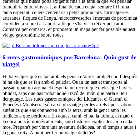
carretera que busca ports exigents fins a la família que vol pedalar
tranquil·la entre vinyes. I, al final de cada etapa, sempre hi h una
taula esperant: cellers centenaris i petits productors, formatgeries
artesanes, fleques de llenya, microcerveseries i mercats de proximitat
conviden a seure i assaborir allò que s'ha vist créixer pel camí.
Comarca per comarca, et proposem un mapa per fer possible aquest
viatge gastronòmic sobre rodes.
6 rutes gastronòmiques por Barcelona: Quin gust de
viatge!
Hi ha viatges que es fan amb els peus i d’altres, amb el cor. I després
hi ha els que es fan amb el paladar. Quan un tast et transporta al
passat, quan un aroma et desperta un record que creies que havies
oblidat, saps que has trobat aquell racó del món que parla el teu
llenguatge. Les rutes gastronòmiques del Lluçanès, el Garraf, el
Penedès i Montserrat són així: un viatge per les arrels i pels sabors
autèntics que ens connecten amb la terra, amb la gent i amb les
tradicions que perduren. En aquest camí, el pa, la tòfona, el mató o
la coca no són només aliments, sinó històries explicades amb cada
mos. Prepara't per viure una aventura deliciosa, on el temps s’atura i
la gana creix. A punt per fer un viatge deliciós?