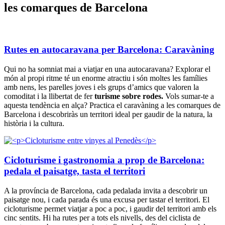
les comarques de Barcelona
Rutes en autocaravana per Barcelona: Caravàning
Qui no ha somniat mai a viatjar en una autocaravana? Explorar el
món al propi ritme té un enorme atractiu i són moltes les famílies
amb nens, les parelles joves i els grups d’amics que valoren la
comoditat i la llibertat de fer
turisme sobre rodes.
Vols sumar-te a
aquesta tendència en alça? Practica el caravàning a les comarques de
Barcelona i descobriràs un territori ideal per gaudir de la natura, la
història i la cultura.
Cicloturisme i gastronomia a prop de Barcelona:
pedala el paisatge, tasta el territori
A la província de Barcelona, cada pedalada invita a descobrir un
paisatge nou, i cada parada és una excusa per tastar el territori. El
cicloturisme permet viatjar a poc a poc, i gaudir del territori amb els
cinc sentits. Hi ha rutes per a tots els nivells, des del ciclista de