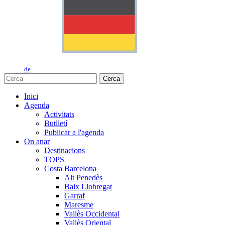
de
Cerca
Inici
Agenda
Activitats
Butlletí
Publicar a l'agenda
On anar
Destinacions
TOPS
Costa Barcelona
Alt Penedès
Baix Llobregat
Garraf
Maresme
Vallès Occidental
Vallès Oriental