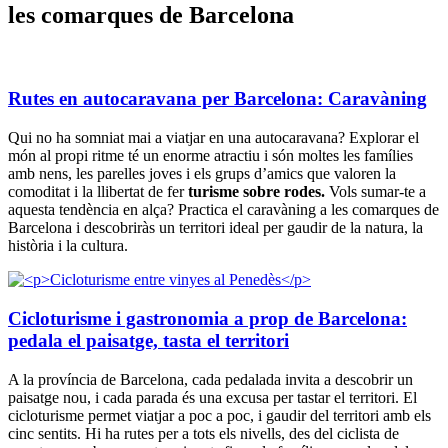
les comarques de Barcelona
Rutes en autocaravana per Barcelona: Caravàning
Qui no ha somniat mai a viatjar en una autocaravana? Explorar el
món al propi ritme té un enorme atractiu i són moltes les famílies
amb nens, les parelles joves i els grups d’amics que valoren la
comoditat i la llibertat de fer
turisme sobre rodes.
Vols sumar-te a
aquesta tendència en alça? Practica el caravàning a les comarques de
Barcelona i descobriràs un territori ideal per gaudir de la natura, la
història i la cultura.
Cicloturisme i gastronomia a prop de Barcelona:
pedala el paisatge, tasta el territori
A la província de Barcelona, cada pedalada invita a descobrir un
paisatge nou, i cada parada és una excusa per tastar el territori. El
cicloturisme permet viatjar a poc a poc, i gaudir del territori amb els
cinc sentits. Hi ha rutes per a tots els nivells, des del ciclista de