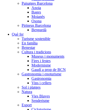
Paisatges Barcelona
Anoia
Bages
Moianès
Osona
Pirineus Barcelona
Berguedà
Què fer
Turisme sostenible
En família
Benestar
Cultura i tradicions
Museus i monuments
Fires i festes
Modernisme
Gaudí a prop de BCN
Gastronomia i enoturisme
Gastronomia
Vins i cellers
Sol i platges
Natura
Vies Blaves
Senderisme
Esport
Cicloturisme