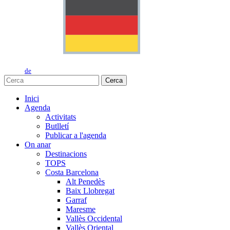
de
Cerca
Inici
Agenda
Activitats
Butlletí
Publicar a l'agenda
On anar
Destinacions
TOPS
Costa Barcelona
Alt Penedès
Baix Llobregat
Garraf
Maresme
Vallès Occidental
Vallès Oriental