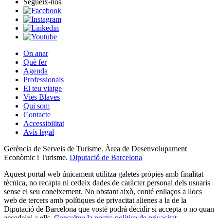
Segueix-nos
On anar
Què fer
Agenda
Professionals
El teu viatge
Vies Blaves
Qui som
Contacte
Accessibilitat
Avís legal
Gerència de Serveis de Turisme. Àrea de Desenvolupament
Econòmic i Turisme.
Diputació de Barcelona
Aquest portal web únicament utilitza galetes pròpies amb finalitat
tècnica, no recapta ni cedeix dades de caràcter personal dels usuaris
sense el seu coneixement. No obstant això, conté enllaços a llocs
web de tercers amb polítiques de privacitat alienes a la de la
Diputació de Barcelona que vostè podrà decidir si accepta o no quan
accedeixi a ells.
Consulteu la nostra política de privacitat