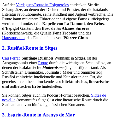
Auf der
Verdaguer-Route in Folgueroles
entdecken Sie die
Schauplätze, an denen der Dichter und Priester, der die katalanische
Literatur revolutionierte, seine Kindheit und Jugend verbrachte. Die
Route kann mit einem Führer oder auf eigene Faust zurückgelegt
werden und umfasst die
Kapelle von La Damunt
, den
Brins-
d’Espígol-Garten
, den
Bosc de les Alzines Sureres
(Korkeichenwald), die
Quelle Font Trobada
und das
Hausmuseum
, das Familienhaus von
Pfarrer Cinto
.
2. Rusiñol-Route in Sitges
Cau Ferrat
,
Santiago Rusiñols
Wohnsitz in
Sitges
, ist der
Ausgangspunkt einer
Route
durch die wichtigsten Schauplätze, an
denen der
katalanische
Modernisme
(Jugendstil) entstand. Als
Schriftsteller, Dramatiker, Journalist, Maler und Sammler zog
Rusiñol zahlreiche Intellektuelle und Künstler in den Ort, die
gemeinsam ein beeindruckendes
architektonisches
,
literarisches
und ästhetisches Erbe
hinterließen.
Sie können Sitges auch im Podcast-Format besuchen.
Sitges de
novel·la
(romanreifes Sitges) ist eine literarische Route durch die
Stadt anhand von fünf zeitgenössischen Romanen.
3. Espriu-Route in Arenys de Mar