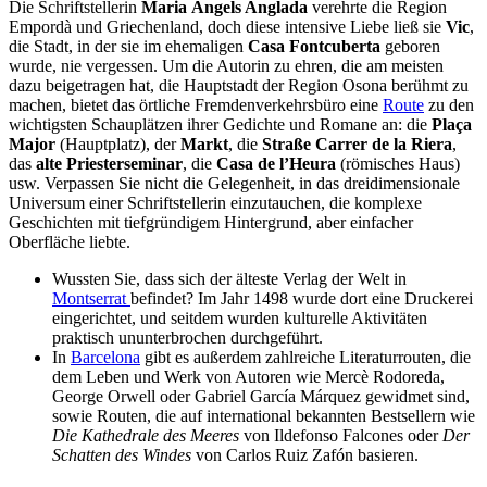
Die Schriftstellerin
Maria Àngels Anglada
verehrte die Region
Empordà und Griechenland, doch diese intensive Liebe ließ sie
Vic
,
die Stadt, in der sie im ehemaligen
Casa Fontcuberta
geboren
wurde, nie vergessen.
Um die Autorin zu ehren, die am meisten
dazu beigetragen hat, die Hauptstadt der Region Osona berühmt zu
machen, bietet das örtliche Fremdenverkehrsbüro eine
Route
zu den
wichtigsten Schauplätzen ihrer Gedichte und Romane an: die
Plaça
Major
(Hauptplatz), der
Markt
, die
Straße Carrer de la Riera
,
das
alte Priesterseminar
, die
Casa de l’Heura
(römisches Haus)
usw. Verpassen Sie nicht die Gelegenheit, in das dreidimensionale
Universum einer Schriftstellerin einzutauchen, die komplexe
Geschichten mit tiefgründigem Hintergrund, aber einfacher
Oberfläche liebte.
Wussten Sie, dass sich der älteste Verlag der Welt in
Montserrat
befindet? Im Jahr 1498 wurde dort eine Druckerei
eingerichtet, und seitdem wurden kulturelle Aktivitäten
praktisch ununterbrochen durchgeführt.
In
Barcelona
gibt es außerdem zahlreiche Literaturrouten, die
dem Leben und Werk von Autoren wie Mercè Rodoreda,
George Orwell oder Gabriel García Márquez gewidmet sind,
sowie Routen, die auf international bekannten Bestsellern wie
Die Kathedrale des Meeres
von Ildefonso Falcones oder
Der
Schatten des Windes
von Carlos Ruiz Zafón basieren.