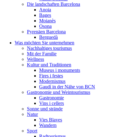
Die landschaften Barcelona
Anoia
Bages
Moianès
Osona
Pyrenäen Barcelona
Berguedà
Was möchten Sie unternehmen
Nachhaltiges tourismus
Mit der Familie
Wellness
Kultur und Traditionen
Museus i monuments
Fires i festes
Modernismus
Gaudí in der Nähe von BCN
Gastronomie und Weintourismus
Gastronomie
Vins i cellers
Sonne und strände
Natur
Vies Blaves
Wandern
Sport
Radtourismus