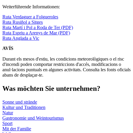
Weiterführende Informationen:
Ruta Verdaguer a Folgueroles
Ruta Rusiñol a Sitges
Ruta Martí i Pol a Roda de Ter (PDF)
Ruta Espriu a Arenys de Mar (PDF)
Ruta Anglada a Vic
AVÍS
Durant els mesos d'estiu, les condicions meteorològiques o el risc
d'incendi poden comportar restriccions d'accés, modificacions o
anul·lacions puntuals en algunes activitats. Consulta les fonts oficials
abans de desplaçar-te.
Was möch
ten Sie unternehmen?
Sonne und strände
Kultur und Traditionen
Natur
Gastronomie und Weintourismus
Sport
Mit der Familie