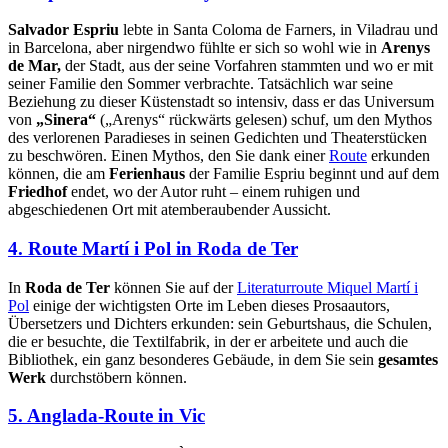
Salvador Espriu
lebte in Santa Coloma de Farners, in Viladrau und
in Barcelona, aber nirgendwo fühlte er sich so wohl wie in
Arenys
de Mar,
der Stadt, aus der seine Vorfahren stammten und wo er mit
seiner Familie den Sommer verbrachte. Tatsächlich war seine
Beziehung zu dieser Küstenstadt so intensiv, dass er das Universum
von
„Sinera“
(„Arenys“ rückwärts gelesen) schuf, um den Mythos
des verlorenen Paradieses in seinen Gedichten und Theaterstücken
zu beschwören. Einen Mythos, den Sie dank einer
Route
erkunden
können, die am
Ferienhaus
der Familie Espriu beginnt und auf dem
Friedhof
endet, wo der Autor ruht – einem ruhigen und
abgeschiedenen Ort mit atemberaubender Aussicht.
4. Route Martí i Pol in Roda de Ter
In
Roda de Ter
können Sie auf der
Literaturroute Miquel Martí i
Pol
einige der wichtigsten Orte im Leben dieses Prosaautors,
Übersetzers und Dichters erkunden: sein Geburtshaus, die Schulen,
die er besuchte, die Textilfabrik, in der er arbeitete und auch die
Bibliothek, ein ganz besonderes Gebäude, in dem Sie sein
gesamtes
Werk
durchstöbern können.
5. Anglada-Route in Vic