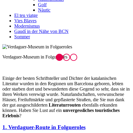
Golf
Nàutic
El teu viatge
Vies Blaves
Modernismus
Gaudí in der Nähe von BCN
Sommer
Cau Ferrat in Sitges
Einige der besten Schriftsteller und Dichter der katalanischen
Literatur wurden in den Regionen um Barcelona geboren, lebten
oder starben dort und bewunderten diese Gegend so sehr, dass sie in
ihren Werken verewigt wurde. Naturlandschaften, verwunschene
Häuser, Freiluftmärkte und gepflasterte Straßen, die Sie nun dank
der gut ausgeschilderten
Literaturrouten
ebenfalls erkunden
können. Haben Sie Lust auf ein
unvergessliches touristisches
Erlebnis
?
1. Verdaguer-Route in Folgueroles