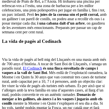
medieval de Prats de Rei, a l’Anoia. Hi trobareu una piscina per
refrescar-vos a l’estiu, una zona de barbacoa per a les millor
celebracions, una pista poliesportiva per jugar en família i, fins i tot,
un parc infantil. Però
les joies de la corona són el petit corral,
amb
un galliner i un parell de conills, on podeu anar a recollir els ous i a
posar menjar cada dia;
i una cabana dalt d’un arbre
, on gaudireu
de les aventures més emocionants. Preparats per passar un cap de
setmana cent per cent rural.
La vida de pagès al Codinach
Viu la vida de pagès al bell mig del Lluçanès en una masia amb més
de 700 anys d’història. A tocar de Sant Boi de Lluçanès, s’amaga un
paradís rural.
El Codinach
és una finca envoltada de camps i
vaques a la vall de Sant Boi
. Més enllà de l’explotació ramadera, la
Montse i en Quim fa 30 anys que van construir tres cases de turisme
rural, amb capacitat per a 10, 7 i 4 persones, amb un objectiu clar:
fer viure la vida de pagès als turistes més urbans. És per això que si
t’allotges amb la teva família en una d’aquestes cases, al llarg d’un
matí, podràs convertir-te en un autèntic ramader.
Donaràs de
menjar a les gallines, als ànecs i a les vaques i jugaràs amb els
conills
mentre la Montse i en Quim t’expliquen el seu dia a dia. Si
ho vols, també podràs muntar la Fosca, un ruc català que et farà