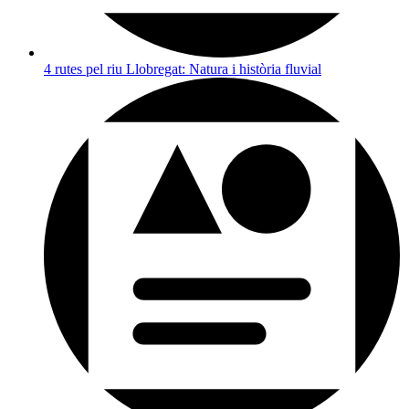
4 rutes pel riu Llobregat: Natura i història fluvial