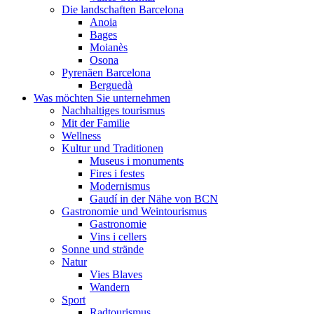
Die landschaften Barcelona
Anoia
Bages
Moianès
Osona
Pyrenäen Barcelona
Berguedà
Was möchten Sie unternehmen
Nachhaltiges tourismus
Mit der Familie
Wellness
Kultur und Traditionen
Museus i monuments
Fires i festes
Modernismus
Gaudí in der Nähe von BCN
Gastronomie und Weintourismus
Gastronomie
Vins i cellers
Sonne und strände
Natur
Vies Blaves
Wandern
Sport
Radtourismus