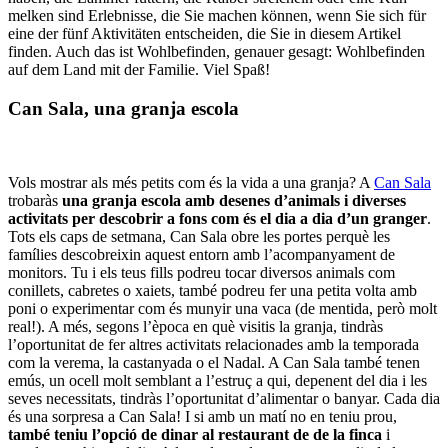
melken sind Erlebnisse, die Sie machen können, wenn Sie sich für
eine der fünf Aktivitäten entscheiden, die Sie in diesem Artikel
finden. Auch das ist Wohlbefinden, genauer gesagt: Wohlbefinden
auf dem Land mit der Familie. Viel Spaß!
Can Sala, una granja escola
Vols mostrar als més petits com és la vida a una granja? A
Can Sala
trobaràs
una granja escola amb desenes d’animals i diverses
activitats per descobrir a fons com és el dia a dia d’un granger
.
Tots els caps de setmana, Can Sala obre les portes perquè les
famílies descobreixin aquest entorn amb l’acompanyament de
monitors. Tu i els teus fills podreu tocar diversos animals com
conillets, cabretes o xaiets, també podreu fer una petita volta amb
poni o experimentar com és munyir una vaca (de mentida, però molt
real!). A més, segons l’època en què visitis la granja, tindràs
l’oportunitat de fer altres activitats relacionades amb la temporada
com la verema, la castanyada o el Nadal. A Can Sala també tenen
emús, un ocell molt semblant a l’estruç a qui, depenent del dia i les
seves necessitats, tindràs l’oportunitat d’alimentar o banyar. Cada dia
és una sorpresa a Can Sala! I si amb un matí no en teniu prou,
també teniu l’opció de dinar al restaurant de de la finca
i