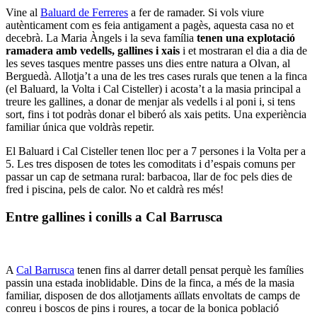
Vine al
Baluard de Ferreres
a fer de ramader. Si vols viure
autènticament com es feia antigament a pagès, aquesta casa no et
decebrà. La Maria Àngels i la seva família
tenen una explotació
ramadera amb vedells, gallines i xais
i et mostraran el dia a dia de
les seves tasques mentre passes uns dies entre natura a Olvan, al
Berguedà. Allotja’t a una de les tres cases rurals que tenen a la finca
(el Baluard, la Volta i Cal Cisteller) i acosta’t a la masia principal a
treure les gallines, a donar de menjar als vedells i al poni i, si tens
sort, fins i tot podràs donar el biberó als xais petits. Una experiència
familiar única que voldràs repetir.
El Baluard i Cal Cisteller tenen lloc per a 7 persones i la Volta per a
5. Les tres disposen de totes les comoditats i d’espais comuns per
passar un cap de setmana rural: barbacoa, llar de foc pels dies de
fred i piscina, pels de calor. No et caldrà res més!
Entre gallines i conills a Cal Barrusca
A
Cal Barrusca
tenen fins al darrer detall pensat perquè les famílies
passin una estada inoblidable. Dins de la finca, a més de la masia
familiar, disposen de dos allotjaments aïllats envoltats de camps de
conreu i boscos de pins i roures, a tocar de la bonica població