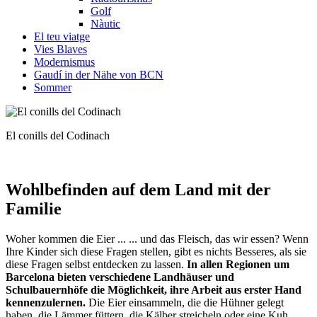
Golf
Nàutic
El teu viatge
Vies Blaves
Modernismus
Gaudí in der Nähe von BCN
Sommer
El conills del Codinach
Wohlbefinden
auf dem Land mit der
Familie
Woher kommen die Eier ... ... und das Fleisch, das wir essen? Wenn
Ihre Kinder sich diese Fragen stellen, gibt es nichts Besseres, als sie
diese Fragen selbst entdecken zu lassen.
In allen Regionen um
Barcelona bieten verschiedene Landhäuser und
Schulbauernhöfe die Möglichkeit, ihre Arbeit aus erster Hand
kennenzulernen.
Die Eier einsammeln, die die Hühner gelegt
haben, die Lämmer füttern, die Kälber streicheln oder eine Kuh