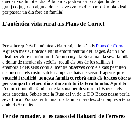
quedar-vos-hi tot el dia. A la tarda, podreu tornar a gaudir de la
granja o jugar en alguna de les seves zones d’esbarjo. Un pla ideal
per passar un dia fora en família!
L’autèntica vida rural als Plans de Cornet
Per saber què és l’autèntica vida rural, allotja’t als
Plans de Cornet
.
Aquesta masia, ubicada en un entorn natural del Bages, és un lloc
ideal per viure el món rural. Acompanya la Susanna i la seva família
a donar de menjar als vedells, recull els ous de les gallines i
enamora’t dels seus conills, mentre observes com els xais pasturen
els boscos i els rostolls dels camps acabats de segar.
Pagesos per
vocació i tradició, aquesta família et rebrà amb els braços oberts
per compartir el seu dia a dia amb tu i la teva família
. Aprofita
l’entorn tranquil i familiar de la zona per descobrir el Bages i els
seus atractius. Sabies que la Ruta del vi de la DO Bages passa per la
seva finca? Podràs fer-hi una ruta familiar per descobrir aquesta terra
amb els 5 sentits.
Fer de ramader, a les cases del Baluard de Ferreres