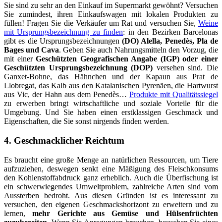
Sie sind zu sehr an den Einkauf im Supermarkt gewöhnt? Versuchen
Sie zumindest, ihren Einkaufswagen mit lokalen Produkten zu
füllen! Fragen Sie die Verkäufer um Rat und versuchen Sie,
Weine
mit Ursprungsbezeichnung zu finden
: in den Bezirken Barcelonas
gibt es die Ursprungsbezeichnungen
(DO) Alella, Penedès, Pla de
Bages und Cava
. Geben Sie auch Nahrungsmitteln den Vorzug, die
mit einer
Geschützten Geografischen Angabe (IGP) oder einer
Geschützten Ursprungsbezeichnung (DOP)
versehen sind. Die
Ganxet-Bohne, das Hähnchen und der Kapaun aus Prat de
Llobregat, das Kalb aus den Katalanischen Pyrenäen, die Hartwurst
aus Vic, der Hahn aus dem Penedès…
Produkte mit Qualitätssiegel
zu erwerben bringt wirtschaftliche und soziale Vorteile für die
Umgebung. Und Sie haben einen erstklassigen Geschmack und
Eigenschaften, die Sie sonst nirgends finden werden.
4. Geschmacklicher Reichtum
Es braucht eine große Menge an natürlichen Ressourcen, um Tiere
aufzuziehen, deswegen senkt eine Mäßigung des Fleischkonsums
den Kohlenstoffabdruck ganz erheblich. Auch die Überfischung ist
ein schwerwiegendes Umweltproblem, zahlreiche Arten sind vom
Aussterben bedroht. Aus diesen Gründen ist es interessant zu
versuchen, den eigenen Geschmackshorizont zu erweitern und zu
lernen,
mehr Gerichte aus Gemüse und Hülsenfrüchten