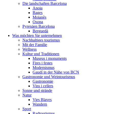
Die landschaften Barcelona
Anoia
Bages
Moianès
Osona
Pyrenäen Barcelona
Berguedà
Was möchten Sie unternehmen
Nachhaltiges tourismus
Mit der Familie
Wellness
Kultur und Traditionen
Museus i monuments
Fires i festes
Modernismus
Gaudí in der Nähe von BCN
Gastronomie und Weintourismus
Gastronomie
Vins i cellers
Sonne und strände
Natur
Vies Blaves
Wandern
Sport
Radtourismus