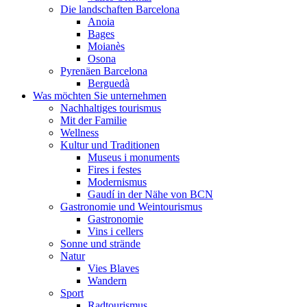
Die landschaften Barcelona
Anoia
Bages
Moianès
Osona
Pyrenäen Barcelona
Berguedà
Was möchten Sie unternehmen
Nachhaltiges tourismus
Mit der Familie
Wellness
Kultur und Traditionen
Museus i monuments
Fires i festes
Modernismus
Gaudí in der Nähe von BCN
Gastronomie und Weintourismus
Gastronomie
Vins i cellers
Sonne und strände
Natur
Vies Blaves
Wandern
Sport
Radtourismus