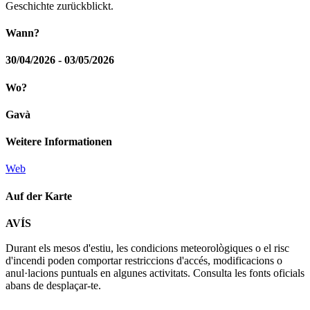
Geschichte zurückblickt.
Wann?
30/04/2026 - 03/05/2026
Wo?
Gavà
Weitere Informationen
Web
Auf der Karte
Leaflet
| © Diputació de Barcelona
AVÍS
+
Durant els mesos d'estiu, les condicions meteorològiques o el risc
−
d'incendi poden comportar restriccions d'accés, modificacions o
anul·lacions puntuals en algunes activitats. Consulta les fonts oficials
abans de desplaçar-te.