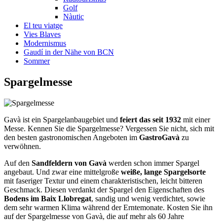
Golf
Nàutic
El teu viatge
Vies Blaves
Modernismus
Gaudí in der Nähe von BCN
Sommer
Sparg
elmesse
Gavà ist ein Spargelanbaugebiet und
feiert das seit 1932
mit einer
Messe. Kennen Sie die Spargelmesse? Vergessen Sie nicht, sich mit
den besten gastronomischen Angeboten im
GastroGavà
zu
verwöhnen.
Auf den
Sandfeldern von Gavà
werden schon immer Spargel
angebaut. Und zwar eine mittelgroße
weiße, lange Spargelsorte
mit faseriger Textur und einem charakteristischen, leicht bitteren
Geschmack. Diesen verdankt der Spargel den Eigenschaften des
Bodens im Baix Llobregat
, sandig und wenig verdichtet, sowie
dem sehr warmen Klima während der Erntemonate. Kosten Sie ihn
auf der Spargelmesse von Gavà, die auf mehr als 60 Jahre