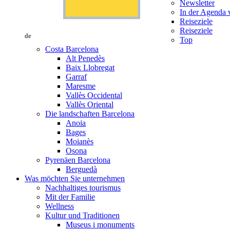
Newsletter
In der Agenda v
Reiseziele
Reiseziele
de
Top
Costa Barcelona
Alt Penedès
Baix Llobregat
Garraf
Maresme
Vallès Occidental
Vallès Oriental
Die landschaften Barcelona
Anoia
Bages
Moianès
Osona
Pyrenäen Barcelona
Berguedà
Was möchten Sie unternehmen
Nachhaltiges tourismus
Mit der Familie
Wellness
Kultur und Traditionen
Museus i monuments