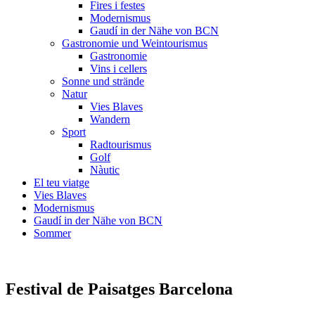
Fires i festes
Modernismus
Gaudí in der Nähe von BCN
Gastronomie und Weintourismus
Gastronomie
Vins i cellers
Sonne und strände
Natur
Vies Blaves
Wandern
Sport
Radtourismus
Golf
Nàutic
El teu viatge
Vies Blaves
Modernismus
Gaudí in der Nähe von BCN
Sommer
Festival
de Paisatges Barcelona