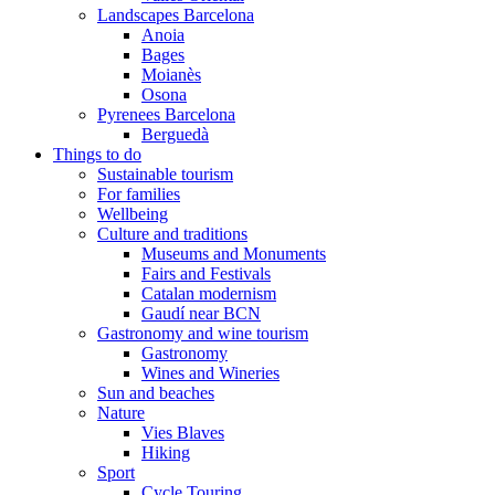
Landscapes Barcelona
Anoia
Bages
Moianès
Osona
Pyrenees Barcelona
Berguedà
Things to do
Sustainable tourism
For families
Wellbeing
Culture and traditions
Museums and Monuments
Fairs and Festivals
Catalan modernism
Gaudí near BCN
Gastronomy and wine tourism
Gastronomy
Wines and Wineries
Sun and beaches
Nature
Vies Blaves
Hiking
Sport
Cycle Touring