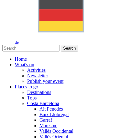
de
Search
Home
What's on
Activities
Newsletter
Publish your event
Places to go
Destinations
Tops
Costa Barcelona
Alt Penedès
Baix Llobregat
Garraf
Maresme
Vallès Occidental
Vallès Oriental