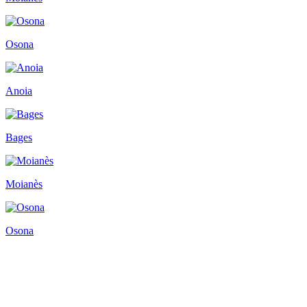
Osona
Anoia
Bages
Moianès
Osona