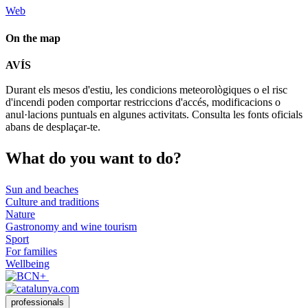
Web
On the map
Leaflet
| © Diputació de Barcelona
AVÍS
+
Durant els mesos d'estiu, les condicions meteorològiques o el risc
−
d'incendi poden comportar restriccions d'accés, modificacions o
anul·lacions puntuals en algunes activitats. Consulta les fonts oficials
abans de desplaçar-te.
What do
you want to do?
Sun and beaches
Culture and traditions
Nature
Gastronomy and wine tourism
Sport
For families
Wellbeing
professionals