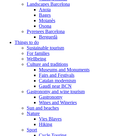
Landscapes Barcelona
Anoia
Bages
Moianès
Osona
Pyrenees Barcelona
Berguedà
Things to do
Sustainable tourism
For families
Wellbeing
Culture and traditions
Museums and Monuments
Fairs and Festivals
Catalan modernism
Gaudí near BCN
Gastronomy and wine tourism
Gastronomy
Wines and Wineries
Sun and beaches
Nature
Vies Blaves
Hiking
Sport
Cycle Touring