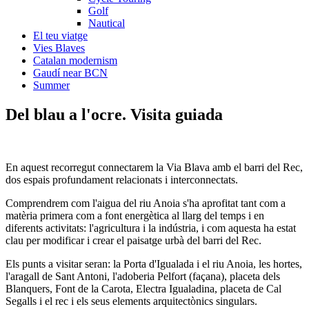
Golf
Nautical
El teu viatge
Vies Blaves
Catalan modernism
Gaudí near BCN
Summer
Del blau a
l'ocre. Visita guiada
En aquest recorregut connectarem la Via Blava amb el barri del Rec,
dos espais profundament relacionats i interconnectats.
Comprendrem com l'aigua del riu Anoia s'ha aprofitat tant com a
matèria primera com a font energètica al llarg del temps i en
diferents activitats: l'agricultura i la indústria, i com aquesta ha estat
clau per modificar i crear el paisatge urbà del barri del Rec.
Els punts a visitar seran: la Porta d'Igualada i el riu Anoia, les hortes,
l'aragall de Sant Antoni, l'adoberia Pelfort (façana), placeta dels
Blanquers, Font de la Carota, Electra Igualadina, placeta de Cal
Segalls i el rec i els seus elements arquitectònics singulars.