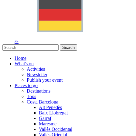
de
Search
Home
What's on
Activities
Newsletter
Publish your event
Places to go
Destinations
Tops
Costa Barcelona
Alt Penedès
Baix Llobregat
Garraf
Maresme
Vallès Occidental
Vallès Oriental