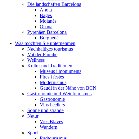
Die landschaften Barcelona
Anoia
Bages
Moianès
Osona
Pyrenäen Barcelona
Berguedà
Was möchten Sie unternehmen
Nachhaltiges tourismus
Mit der Familie
Wellness
Kultur und Traditionen
Museus i monuments
Fires i festes
Modernismus
Gaudí in der Nähe von BCN
Gastronomie und Weintourismus
Gastronomie
Vins i cellers
Sonne und strände
Natur
Vies Blaves
Wandern
Sport
Radtourismus