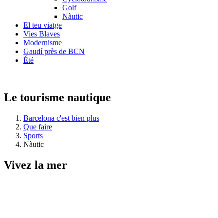
Golf
Nàutic
El teu viatge
Vies Blaves
Modernisme
Gaudí près de BCN
Été
Le tourisme nautique
Barcelona c'est bien plus
Que faire
Sports
Nàutic
Vivez la
mer