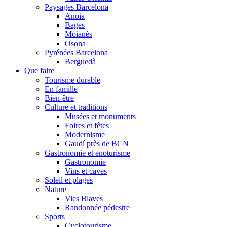
Paysages Barcelona
Anoia
Bages
Moianès
Osona
Pyrénées Barcelona
Berguedà
Que faire
Tourisme durable
En famille
Bien-être
Culture et traditions
Musées et monuments
Foires et fêtes
Modernisme
Gaudí près de BCN
Gastronomie et enoturisme
Gastronomie
Vins et caves
Soleil et plages
Nature
Vies Blaves
Randonnée pédestre
Sports
Cyclotourisme