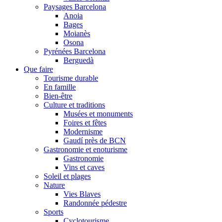
Paysages Barcelona
Anoia
Bages
Moianès
Osona
Pyrénées Barcelona
Berguedà
Que faire
Tourisme durable
En famille
Bien-être
Culture et traditions
Musées et monuments
Foires et fêtes
Modernisme
Gaudí près de BCN
Gastronomie et enoturisme
Gastronomie
Vins et caves
Soleil et plages
Nature
Vies Blaves
Randonnée pédestre
Sports
Cyclotourisme