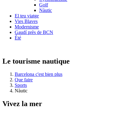
Golf
Nàutic
El teu viatge
Vies Blaves
Modernisme
Gaudí près de BCN
Été
Le tourisme nautique
Barcelona c'est bien plus
Que faire
Sports
Nàutic
Vivez la
mer